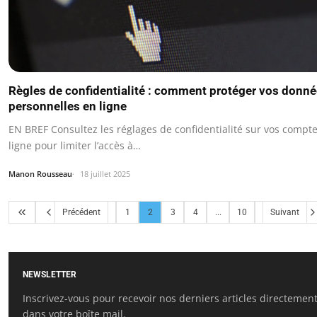
Règles de confidentialité : comment protéger vos donn
personnelles en ligne
EN BREF Consultez les réglages de confidentialité sur vos compt
ligne pour limiter l’accès à…
Manon Rousseau
18 juillet 2025
Précédent
1
2
3
4
...
10
Suivant
NEWSLETTER
Inscrivez-vous pour recevoir nos derniers articles directemen
dans votre boîte mail.