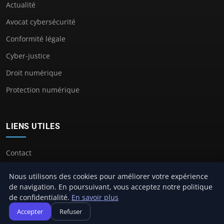
Actualité
Avocat cybersécurité
Conformité légale
Cyber-justice
Droit numérique
Protection numérique
LIENS UTILES
Contact
Nous utilisons des cookies pour améliorer votre expérience
de navigation. En poursuivant, vous acceptez notre politique
de confidentialité.
En savoir plus
© 2026 Avocat Cybersecurité. Tous droits réservés.
Accepter
Refuser
À propos
Mentions légales
Confidentialité
Plan du site