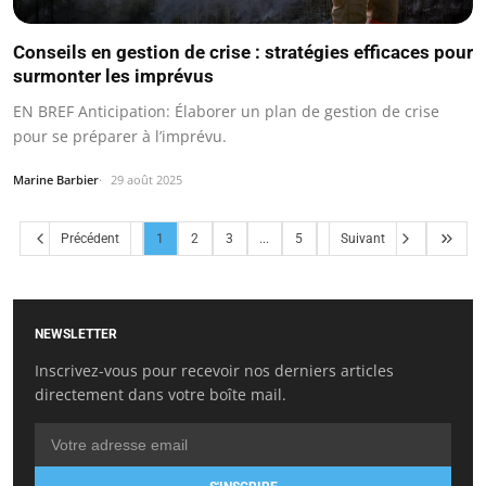
Conseils en gestion de crise : stratégies efficaces pour
surmonter les imprévus
EN BREF Anticipation: Élaborer un plan de gestion de crise
pour se préparer à l’imprévu.
Marine Barbier
29 août 2025
Précédent
1
2
3
...
5
Suivant
NEWSLETTER
Inscrivez-vous pour recevoir nos derniers articles
directement dans votre boîte mail.