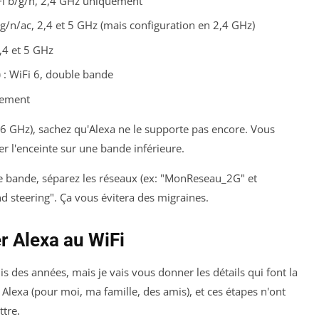
Fi b/g/n, 2,4 GHz uniquement
/g/n/ac, 2,4 et 5 GHz (mais configuration en 2,4 GHz)
2,4 et 5 GHz
)
: WiFi 6, double bande
uement
(6 GHz), sachez qu'Alexa ne le supporte pas encore. Vous
r l'enceinte sur une bande inférieure.
e bande, séparez les réseaux (ex: "MonReseau_2G" et
d steering". Ça vous évitera des migraines.
r Alexa au WiFi
 des années, mais je vais vous donner les détails qui font la
s Alexa (pour moi, ma famille, des amis), et ces étapes n'ont
ttre.