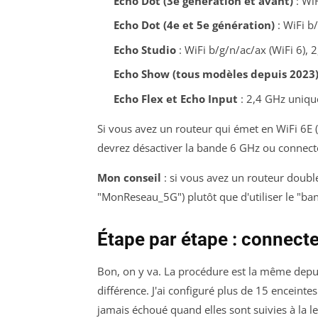
Echo Dot (3e génération et avant)
: Wi
Echo Dot (4e et 5e génération)
: WiFi b
Echo Studio
: WiFi b/g/n/ac/ax (WiFi 6), 
Echo Show (tous modèles depuis 2023
Echo Flex et Echo Input
: 2,4 GHz uniq
Si vous avez un routeur qui émet en WiFi 6E 
devrez désactiver la bande 6 GHz ou connecte
Mon conseil
: si vous avez un routeur doubl
"MonReseau_5G") plutôt que d'utiliser le "ban
Étape par étape : connecte
Bon, on y va. La procédure est la même depuis
différence. J'ai configuré plus de 15 enceinte
jamais échoué quand elles sont suivies à la le