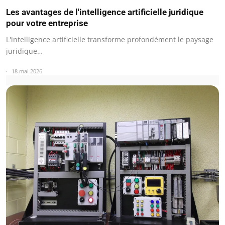
Les avantages de l'intelligence artificielle juridique
pour votre entreprise
L'intelligence artificielle transforme profondément le paysage
juridique…
18 mai 2026