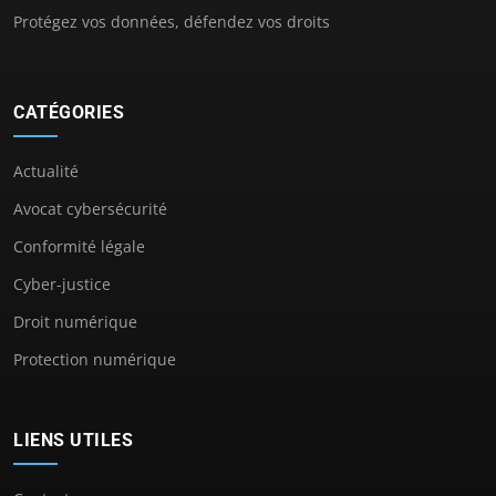
Protégez vos données, défendez vos droits
CATÉGORIES
Actualité
Avocat cybersécurité
Conformité légale
Cyber-justice
Droit numérique
Protection numérique
LIENS UTILES