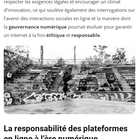
respecter les exigences légales et encourager un climat
d’innovation, ce qui soulève également des interrogations sur
l’avenir des interactions sociales en ligne et la manière dont
la
gouvernance numérique
pourrait évoluer pour garantir
un internet à la fois
éthique
et
responsable
.
La responsabilité des plateformes
en ligne à l’ère numérique