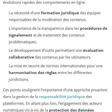
évolutions rapides des comportements en ligne.
La nécessité d’une
formation juridique
des équipes
responsables de la modération des contenus.
L’importance de la transparence dans les
procédures de
signalement
et de traitement des contenus
problématiques.
Le développement d’outils permettant une
évaluation
collaborative
des contenus par les utilisateurs.
La mise en œuvre de normes internationales pour une
harmonisation des règles
entre les différentes
juridictions.
Ces points soulignent l’importance d’une approche proactive
dans la gestion de la
responsabilité juridique
des
plateformes. En allant plus loin, l’engagement des acteurs
numériques vis-à-vis de la
protection des données