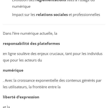
numérique
Impact sur les
relations sociales
et professionnelles
Dans l’ère numérique actuelle, la
responsabilité des plateformes
en ligne soulève des enjeux cruciaux, tant pour les individus
que pour les acteurs du
numérique
. Avec la croissance exponentielle des contenus générés par
les utilisateurs, la frontière entre la
liberté d’expression
et la