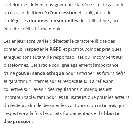
plateformes doivent naviguer entre la nécessité de garantir
un espace de
liberté d’expression
et l’obligation de
protéger les
données personnelles
des utilisateurs, un
équilibre délicat à maintenir.
Les enjeux sont variés : détecter le caractère illicite des
contenus, respecter le
RGPD
et promouvoir des pratiques
éthiques sont autant de responsabilités qui incombent aux
plateformes. Cet article souligne également l’importance
d’une
gouvernance éthique
pour anticiper les futurs défis
et garantir un internet sûr et respectueux. La réflexion
collective sur l’avenir des régulations numériques est
incontournable, tant pour les utilisateurs que pour les acteurs
du secteur, afin de dessiner les contours d’un
internet
qui
respectera à la fois les droits fondamentaux et la
liberté
d’expression
.