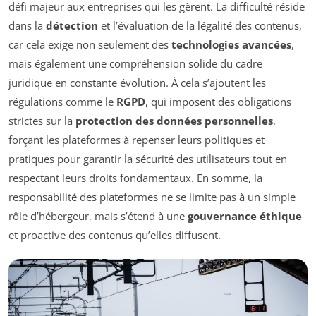
défi majeur aux entreprises qui les gèrent. La difficulté réside
dans la
détection
et l’évaluation de la légalité des contenus,
car cela exige non seulement des
technologies avancées
,
mais également une compréhension solide du cadre
juridique en constante évolution. À cela s’ajoutent les
régulations comme le
RGPD
, qui imposent des obligations
strictes sur la
protection des données personnelles
,
forçant les plateformes à repenser leurs politiques et
pratiques pour garantir la sécurité des utilisateurs tout en
respectant leurs droits fondamentaux. En somme, la
responsabilité des plateformes ne se limite pas à un simple
rôle d’hébergeur, mais s’étend à une
gouvernance éthique
et proactive des contenus qu’elles diffusent.