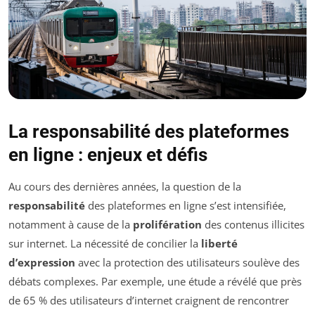
La responsabilité des plateformes
en ligne : enjeux et défis
Au cours des dernières années, la question de la
responsabilité
des plateformes en ligne s’est intensifiée,
notamment à cause de la
prolifération
des contenus illicites
sur internet. La nécessité de concilier la
liberté
d’expression
avec la protection des utilisateurs soulève des
débats complexes. Par exemple, une étude a révélé que près
de 65 % des utilisateurs d’internet craignent de rencontrer