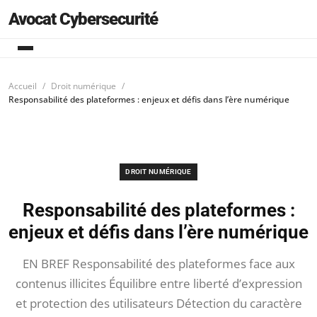
Avocat Cybersecurité
Accueil
Droit numérique
Responsabilité des plateformes : enjeux et défis dans l’ère numérique
DROIT NUMÉRIQUE
Responsabilité des plateformes :
enjeux et défis dans l’ère numérique
EN BREF Responsabilité des plateformes face aux
contenus illicites Équilibre entre liberté d’expression
et protection des utilisateurs Détection du caractère