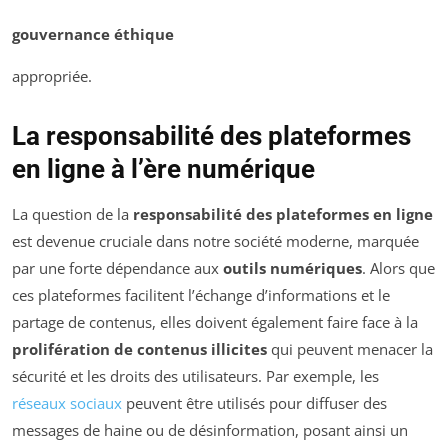
gouvernance éthique
appropriée.
La responsabilité des plateformes
en ligne à l’ère numérique
La question de la
responsabilité des plateformes en ligne
est devenue cruciale dans notre société moderne, marquée
par une forte dépendance aux
outils numériques
. Alors que
ces plateformes facilitent l’échange d’informations et le
partage de contenus, elles doivent également faire face à la
prolifération de contenus illicites
qui peuvent menacer la
sécurité et les droits des utilisateurs. Par exemple, les
réseaux sociaux
peuvent être utilisés pour diffuser des
messages de haine ou de désinformation, posant ainsi un