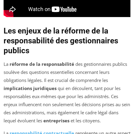
Les enjeux de la réforme de la
responsabilité des gestionnaires
publics
La
réforme de la responsabilité
des gestionnaires publics
soulève des questions essentielles concernant leurs
obligations légales. Il est crucial de comprendre les
implications juridiques
qui en découlent, tant pour les
responsables eux-mêmes que pour les administrés. Ces
enjeux influencent non seulement les décisions prises au sein
des administrations, mais également le cadre légal dans
lequel évoluent les
entreprises
et les citoyens.
La
responsabilité contractuelle
représente un autre aspect