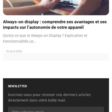
Always-on display : comprendre ses avantages et ses
impacts sur l’autonomie de votre appareil
Qu’est-ce que le Always-on Display ? Explication et
Fonctionnalités Le…
10 avril 2026
NEWSLETTER
Inscrivez-vous pour recevoir nos derniers articles
directement dans votre boîte mail.