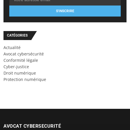
S'INSCRIRE
CATÉGORIES
Actualité
Avocat cybersécurité
Conformité légale
Cyber-justice
Droit numérique
Protection numérique
AVOCAT CYBERSECURITÉ