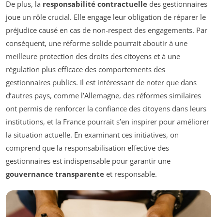
De plus, la
responsabilité contractuelle
des gestionnaires
joue un rôle crucial. Elle engage leur obligation de réparer le
préjudice causé en cas de non-respect des engagements. Par
conséquent, une réforme solide pourrait aboutir à une
meilleure protection des droits des citoyens et à une
régulation plus efficace des comportements des
gestionnaires publics. Il est intéressant de noter que dans
d’autres pays, comme l’Allemagne, des réformes similaires
ont permis de renforcer la confiance des citoyens dans leurs
institutions, et la France pourrait s’en inspirer pour améliorer
la situation actuelle. En examinant ces initiatives, on
comprend que la responsabilisation effective des
gestionnaires est indispensable pour garantir une
gouvernance transparente
et responsable.