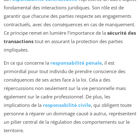
fondamental des interactions juridiques. Son rôle est de
garantir que chacune des parties respecte ses engagements
contractuels, avec des conséquences en cas de manquement.
Ce principe remet en lumière l’importance de la
sécurité des
transactions
tout en assurant la protection des parties
impliquées.
En ce qui concerne la
responsabilité pénale
, il est
primordial pour tout individu de prendre conscience des
conséquences de ses actes face à la loi. Cela a des
répercussions non seulement sur la vie personnelle mais
également sur le cadre professionnel. De plus, les
implications de la
responsabilité civile
, qui obligent toute
personne à réparer un dommage causé à autrui, représentent
un pilier central de la régulation des comportements sur le
territoire.