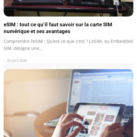
eSIM : tout ce qu’il faut savoir sur la carte SIM
numérique et ses avantages
Comprendre l’eSIM : Qu’est-ce que c’est ? L’eSIM, ou Embedded
SIM, désigne une…
24 avril 2026