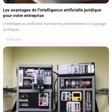
Les avantages de l'intelligence artificielle juridique
pour votre entreprise
L'intelligence artificielle transforme profondément le paysage
juridique…
18 mai 2026