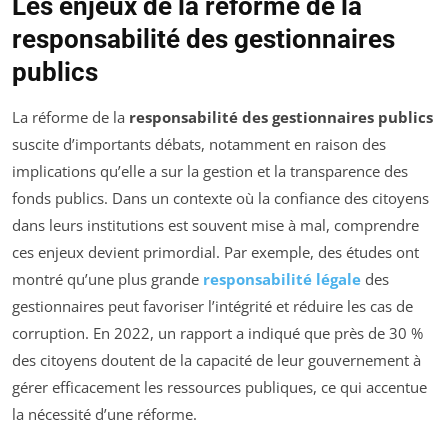
Les enjeux de la réforme de la
responsabilité des gestionnaires
publics
La réforme de la
responsabilité des gestionnaires publics
suscite d’importants débats, notamment en raison des
implications qu’elle a sur la gestion et la transparence des
fonds publics. Dans un contexte où la confiance des citoyens
dans leurs institutions est souvent mise à mal, comprendre
ces enjeux devient primordial. Par exemple, des études ont
montré qu’une plus grande
responsabilité légale
des
gestionnaires peut favoriser l’intégrité et réduire les cas de
corruption. En 2022, un rapport a indiqué que près de 30 %
des citoyens doutent de la capacité de leur gouvernement à
gérer efficacement les ressources publiques, ce qui accentue
la nécessité d’une réforme.