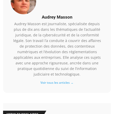
Audrey Masson
Audrey Masson est journaliste, spécialisée depuis
plus de dix ans dans les thématiques de l’actualité
juridique, de la cybersécurité et de la conformité
légale. Son travail l’a conduite à couvrir des affaires
de protection des données, des contentieux
numériques et l’évolution des réglementations
applicables aux entreprises. Elle analyse ces sujets
avec une approche rigoureuse, ancrée dans une
pratique quotidienne du suivi de l’information
judiciaire et technologique.
Voir tous les articles →