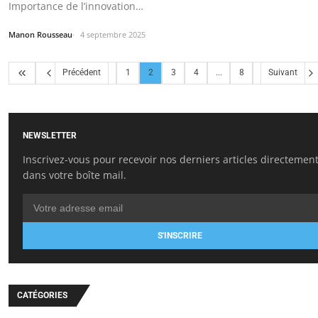
Importance de l’innovation…
Manon Rousseau
4 septembre 2025
Précédent
1
2
3
4
...
8
Suivant
NEWSLETTER
Inscrivez-vous pour recevoir nos derniers articles directemen
dans votre boîte mail.
S'INSCRIRE
CATÉGORIES