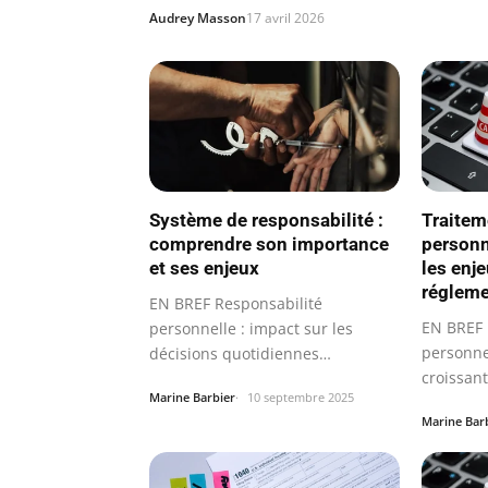
Audrey Masson
17 avril 2026
Système de responsabilité :
Traitem
comprendre son importance
personn
et ses enjeux
les enje
régleme
EN BREF Responsabilité
EN BREF 
personnelle : impact sur les
personne
décisions quotidiennes
croissan
Responsabilité…
Marine Barbier
10 septembre 2025
numériq
Marine Bar