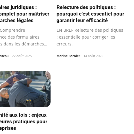
ires juridiques :
Relecture des politiques :
omplet pour maîtriser
pourquoi c’est essentiel pour
arches légales
garantir leur efficacité
 Comprendre
EN BREF Relecture des politiques
ance des formulaires
: essentielle pour corriger les
es dans les démarches
erreurs.
sseau
22 août 2025
Marine Barbier
14 août 2025
ité aux lois : enjeux
leures pratiques pour
reprises