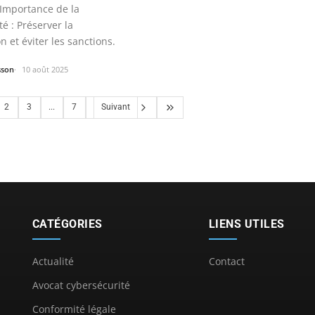
Importance de la
é : Préserver la
n et éviter les sanctions.
sson
10 août 2025
2
3
...
7
Suivant
CATÉGORIES
LIENS UTILES
Actualité
Contact
Avocat cybersécurité
Conformité légale