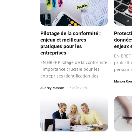
Pilotage de la conformité :
Protect
enjeux et meilleures
données
pratiques pour les
enjeux e
entreprises
EN BREF 
EN BREF Pilotage de la conformité
protecti
: importance cruciale pour les
personnel
entreprises Identification des…
Manon Rou
Audrey Masson
27 août 2025