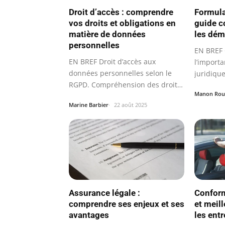
Droit d’accès : comprendre
Formula
vos droits et obligations en
guide c
matière de données
les dém
personnelles
EN BREF
EN BREF Droit d’accès aux
l’import
données personnelles selon le
juridiqu
RGPD. Compréhension des droits
légales.
Manon Rou
et…
Marine Barbier
22 août 2025
Assurance légale :
Conform
comprendre ses enjeux et ses
et meil
avantages
les ent