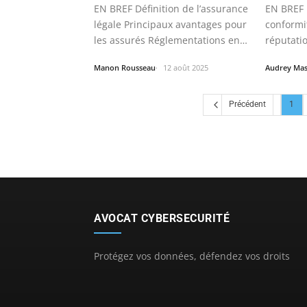
EN BREF Définition de l’assurance
EN BREF 
légale Principaux avantages pour
conformit
les assurés Réglementations en…
réputatio
Manon Rousseau
12 août 2025
Audrey Ma
Précédent
1
AVOCAT CYBERSECURITÉ
Protégez vos données, défendez vos droits