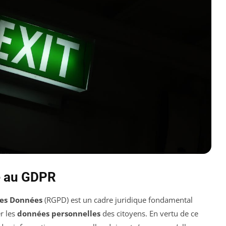
é au GDPR
des Données
(RGPD) est un cadre juridique fondamental
r les
données personnelles
des citoyens. En vertu de ce