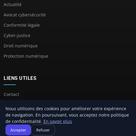
Actualité
Avocat cybersécurité
Conformité légale
Cyber-justice
Droit numérique
Protection numérique
LIENS UTILES
Contact
Nous utilisons des cookies pour améliorer votre expérience
de navigation. En poursuivant, vous acceptez notre politique
de confidentialité.
En savoir plus
© 2026 Avocat Cybersecurité. Tous droits réservés.
Accepter
Refuser
À propos
Mentions légales
Confidentialité
Plan du site