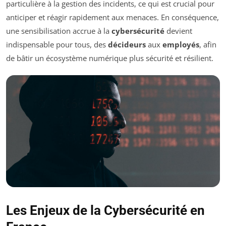
particulière à la gestion des incidents, ce qui est crucial pour
anticiper et réagir rapidement aux menaces. En conséquence,
une sensibilisation accrue à la
cybersécurité
devient
indispensable pour tous, des
décideurs
aux
employés
, afin
de bâtir un écosystème numérique plus sécurité et résilient.
Les Enjeux de la Cybersécurité en