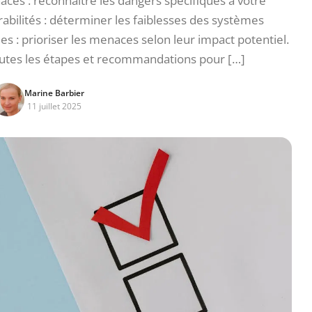
naces : reconnaître les dangers spécifiques à votre
bilités : déterminer les faiblesses des systèmes
es : prioriser les menaces selon leur impact potentiel.
outes les étapes et recommandations pour […]
Marine Barbier
11 juillet 2025