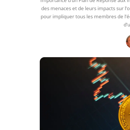
Importance d’un Plan de Réponse aux Inc
des menaces et de leurs impacts sur l’o
pour impliquer tous les membres de l’é
d’