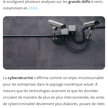
le soulignent plusieurs analyses sur les
grands défis
à venir,
notamment en
2024
.
La
cybersécurité
s’affirme comme un enjeu incontournable
pour les entreprises dans le paysage numérique actuel. À
mesure que les technologies avancent et que les données
circulent de manière de plus en plus interconnectée, les actes
de cybercriminalité deviennent plus élaborés, posant de réels