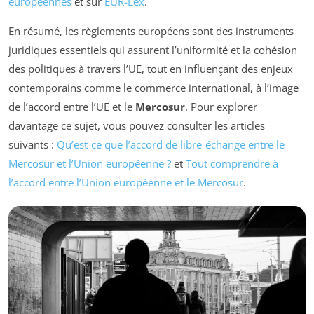
européennes
et sur
EUR-Lex
.
En résumé, les règlements européens sont des instruments
juridiques essentiels qui assurent l’uniformité et la cohésion
des politiques à travers l’UE, tout en influençant des enjeux
contemporains comme le commerce international, à l’image
de l’accord entre l’UE et le
Mercosur
. Pour explorer
davantage ce sujet, vous pouvez consulter les articles
suivants :
Qu’est-ce que l’accord de libre-échange entre le
Mercosur et l’Union européenne ?
et
Tout comprendre à
l’accord entre l’Union européenne et le Mercosur
.