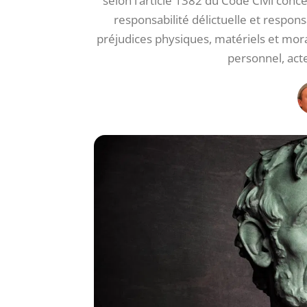
selon l’article 1382 du Code Civil conc
responsabilité délictuelle et responsa
préjudices physiques, matériels et mora
personnel, acte