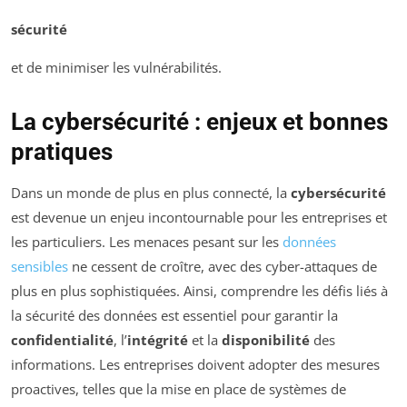
sécurité
et de minimiser les vulnérabilités.
La cybersécurité : enjeux et bonnes
pratiques
Dans un monde de plus en plus connecté, la
cybersécurité
est devenue un enjeu incontournable pour les entreprises et
les particuliers. Les menaces pesant sur les
données
sensibles
ne cessent de croître, avec des cyber-attaques de
plus en plus sophistiquées. Ainsi, comprendre les défis liés à
la sécurité des données est essentiel pour garantir la
confidentialité
, l’
intégrité
et la
disponibilité
des
informations. Les entreprises doivent adopter des mesures
proactives, telles que la mise en place de systèmes de