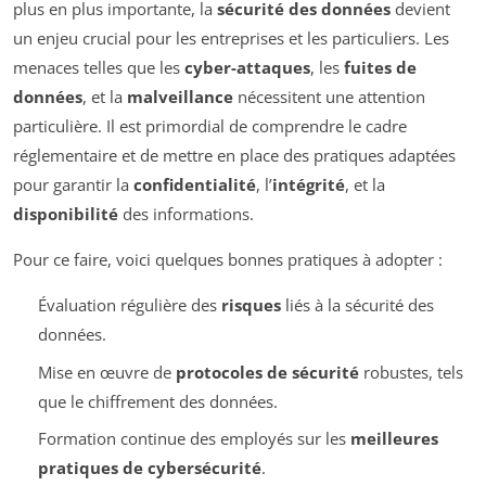
plus en plus importante, la
sécurité des données
devient
un enjeu crucial pour les entreprises et les particuliers. Les
menaces telles que les
cyber-attaques
, les
fuites de
données
, et la
malveillance
nécessitent une attention
particulière. Il est primordial de comprendre le cadre
réglementaire et de mettre en place des pratiques adaptées
pour garantir la
confidentialité
, l’
intégrité
, et la
disponibilité
des informations.
Pour ce faire, voici quelques bonnes pratiques à adopter :
Évaluation régulière des
risques
liés à la sécurité des
données.
Mise en œuvre de
protocoles de sécurité
robustes, tels
que le chiffrement des données.
Formation continue des employés sur les
meilleures
pratiques de cybersécurité
.