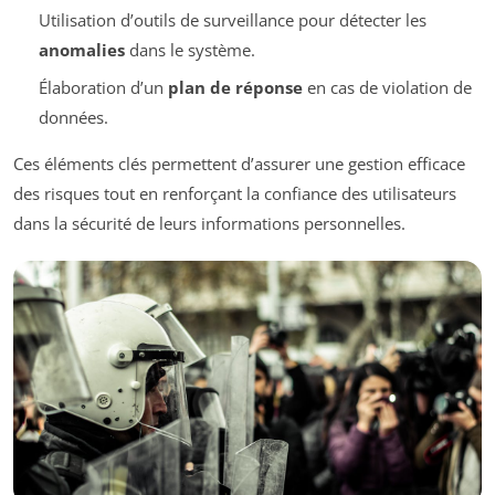
Utilisation d’outils de surveillance pour détecter les
anomalies
dans le système.
Élaboration d’un
plan de réponse
en cas de violation de
données.
Ces éléments clés permettent d’assurer une gestion efficace
des risques tout en renforçant la confiance des utilisateurs
dans la sécurité de leurs informations personnelles.