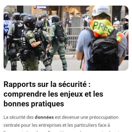
Rapports sur la sécurité :
comprendre les enjeux et les
bonnes pratiques
La sécurité des
données
est devenue une préoccupation
centrale pour les entreprises et les particuliers face à