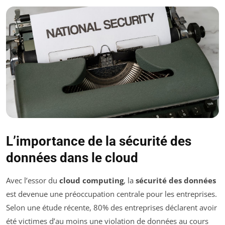
L’importance de la sécurité des
données dans le cloud
Avec l’essor du
cloud computing
, la
sécurité des données
est devenue une préoccupation centrale pour les entreprises.
Selon une étude récente, 80% des entreprises déclarent avoir
été victimes d’au moins une violation de données au cours