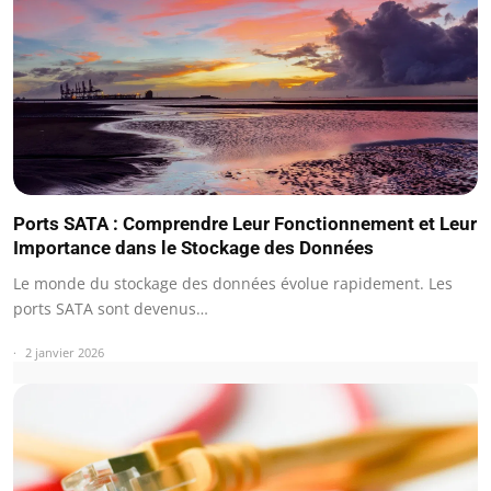
Ports SATA : Comprendre Leur Fonctionnement et Leur
Importance dans le Stockage des Données
Le monde du stockage des données évolue rapidement. Les
ports SATA sont devenus…
2 janvier 2026