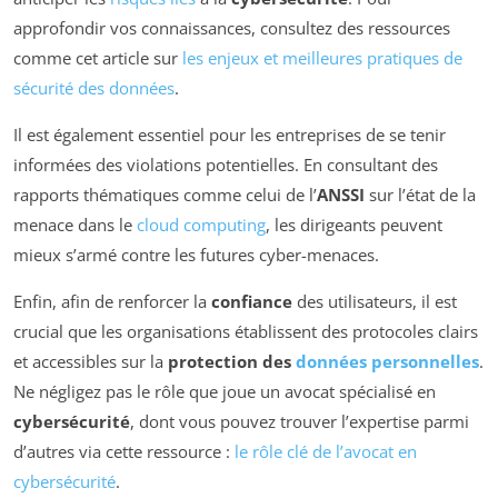
approfondir vos connaissances, consultez des ressources
comme cet article sur
les enjeux et meilleures pratiques de
sécurité des données
.
Il est également essentiel pour les entreprises de se tenir
informées des violations potentielles. En consultant des
rapports thématiques comme celui de l’
ANSSI
sur l’état de la
menace dans le
cloud computing
, les dirigeants peuvent
mieux s’armé contre les futures cyber-menaces.
Enfin, afin de renforcer la
confiance
des utilisateurs, il est
crucial que les organisations établissent des protocoles clairs
et accessibles sur la
protection des
données personnelles
.
Ne négligez pas le rôle que joue un avocat spécialisé en
cybersécurité
, dont vous pouvez trouver l’expertise parmi
d’autres via cette ressource :
le rôle clé de l’avocat en
cybersécurité
.