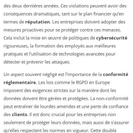
des deux dernières années. Ces violations peuvent avoir des
conséquences dramatiques, tant sur le plan financier qu’en
termes de
réputation
. Les entreprises doivent adopter des
mesures proactives pour se protéger contre ces menaces.
Cela inclut la mise en œuvre de politiques de
cybersécurité
rigoureuses, la formation des employés aux meilleures
pratiques et l’utilisation de technologies avancées pour
détecter et prévenir les attaques.
Un aspect souvent négligé est l’importance de la
conformité
réglementaire
. Les lois comme le RGPD en Europe
imposent des exigences strictes sur la manière dont les
données doivent être gérées et protégées. La non-conformité
peut entraîner de lourdes amendes et une perte de confiance
des
clients
. Il est donc crucial pour les entreprises non
seulement de protéger leurs données, mais aussi de s’assurer
qu’elles respectent les normes en vigueur. Cette double