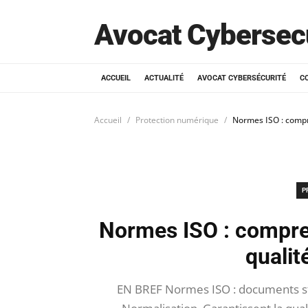
Avocat Cybersec
ACCUEIL
ACTUALITÉ
AVOCAT CYBERSÉCURITÉ
C
Accueil
Protection numérique
Normes ISO : compr
P
Normes ISO : compre
qualit
EN BREF Normes ISO : documents sta