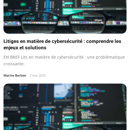
Litiges en matière de cybersécurité : comprendre les
enjeux et solutions
EN BREF Lits en matière de cybersécurité : une problématique
croissante.
Marine Barbier
2 mai 2025