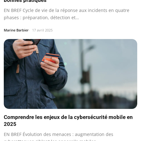
bonnes pratiques
EN BREF Cycle de vie de la réponse aux incidents en quatre
phases : préparation, détection et…
Marine Barbier
17 avril 2025
Comprendre les enjeux de la cybersécurité mobile en
2025
EN BREF Évolution des menaces : augmentation des