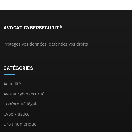
AVOCAT CYBERSECURITÉ
Protégez vos données, défendez vos droits
CATÉGORIES
Actualité
Avocat cybersécurité
Conformité légale
Cyber-justice
Droit numérique