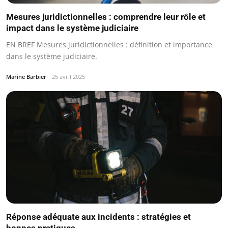
Mesures juridictionnelles : comprendre leur rôle et
impact dans le système judiciaire
EN BREF Mesures juridictionnelles : définition et importance
dans le système judiciaire.
Marine Barbier
25 avril 2025
Réponse adéquate aux incidents : stratégies et