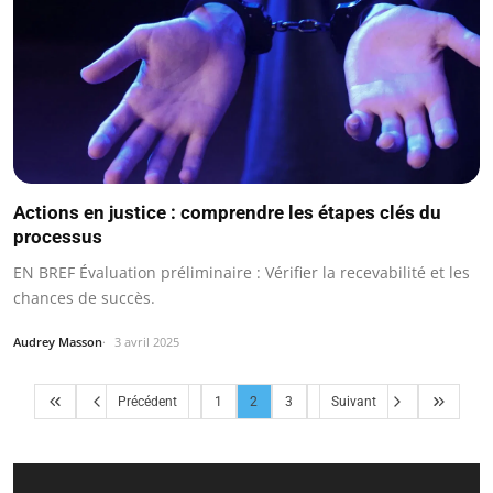
Actions en justice : comprendre les étapes clés du
processus
EN BREF Évaluation préliminaire : Vérifier la recevabilité et les
chances de succès.
Audrey Masson
3 avril 2025
Précédent
1
2
3
Suivant