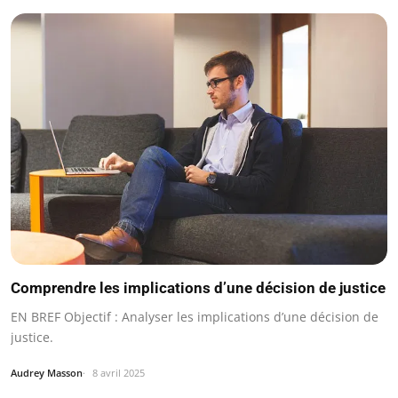
Comprendre les implications d’une décision de justice
EN BREF Objectif : Analyser les implications d’une décision de
justice.
Audrey Masson
8 avril 2025