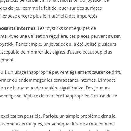
joysticks, perturbant ainsi la calibration du joystick. Ce
es de jeu, comme le fait de jouer sur des surfaces
 expose encore plus le matériel à des impuretés.
osants internes
. Les joysticks sont équipés de
. Avec une utilisation régulière, ces pièces peuvent s’user,
oystick. Par exemple, un joystick qui a été utilisé plusieurs
susceptible de montrer des signes d’usure beaucoup plus
llement.
u à un usage inapproprié peuvent également causer ce drift.
éformer ou endommager les composants internes. L’impact
ion de la manette de manière significative. Des joueurs
rsonnage se déplace de manière inappropriée à cause de ce
 explication possible. Parfois, un simple problème dans le
ouvements erratiques, souvent qualifiés de « mouvement