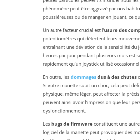
petites particules peuvent s’insinuer sous les 
phénomène peut être aggravé par nos habitud
poussiéreuses ou de manger en jouant, ce qui
Un autre facteur crucial est l’
usure des comp
potentiomètres qui détectent leurs mouvements
entraînant une déviation de la sensibilité du j
heures par jour pendant plusieurs mois est 
rapidement qu’un joystick utilisé occasionne
En outre, les
dommages
dus à des chutes
o
Si votre manette subit un choc, cela peut d
physique, même léger, peut affecter la précis
peuvent ainsi avoir l’impression que leur pe
dysfonctionnement.
Les
bugs de firmware
constituent une autre
logiciel de la manette peut provoquer des m