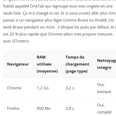
fiable) appelée
OneTab
qui regroupe tous mes onglets en une
seule liste. Ça m'a changé la vie. Et si vous voulez aller plus loin
passez à un navigateur plus léger comme
Brave
ou
Vivaldi
. J'ai
testé Brave pendant six mois : il bloque les pubs par défaut, et i
est 20 % plus rapide que Chrome selon mes propres mesures
avec
GTmetrix
.
RAM
Temps de
Nettoyag
Navigateur
utilisée
chargement
intégré
(moyenne)
(page type)
Oui,
Chrome
1,2 Go
3,2 s
basique
Oui,
Firefox
900 Mo
2,8 s
complet