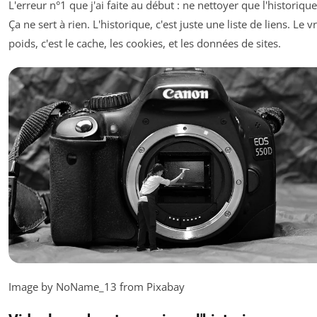
L'erreur n°1 que j'ai faite au début : ne nettoyer que l'historique
Ça ne sert à rien. L'historique, c'est juste une liste de liens. Le vr
poids, c'est le cache, les cookies, et les données de sites.
Image by NoName_13 from Pixabay