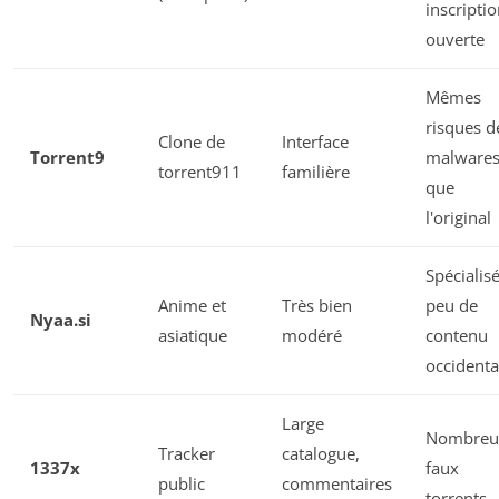
inscripti
ouverte
Mêmes
risques d
Clone de
Interface
Torrent9
malware
torrent911
familière
que
l'original
Spécialisé
Anime et
Très bien
peu de
Nyaa.si
asiatique
modéré
contenu
occidenta
Large
Nombreu
Tracker
catalogue,
1337x
faux
public
commentaires
torrents