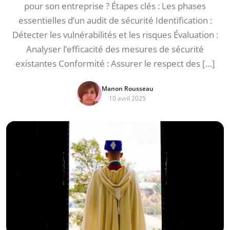
pour son entreprise ? Étapes clés : Les phases
essentielles d’un audit de sécurité Identification :
Détecter les vulnérabilités et les risques Évaluation :
Analyser l’efficacité des mesures de sécurité
existantes Conformité : Assurer le respect des […]
Manon Rousseau
10 avril 2025