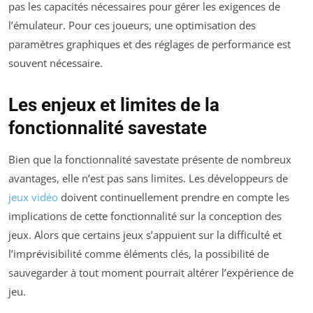
pas les capacités nécessaires pour gérer les exigences de
l’émulateur. Pour ces joueurs, une optimisation des
paramètres graphiques et des réglages de performance est
souvent nécessaire.
Les enjeux et limites de la
fonctionnalité savestate
Bien que la fonctionnalité savestate présente de nombreux
avantages, elle n’est pas sans limites. Les développeurs de
jeux vidéo
doivent continuellement prendre en compte les
implications de cette fonctionnalité sur la conception des
jeux. Alors que certains jeux s’appuient sur la difficulté et
l’imprévisibilité comme éléments clés, la possibilité de
sauvegarder à tout moment pourrait altérer l’expérience de
jeu.