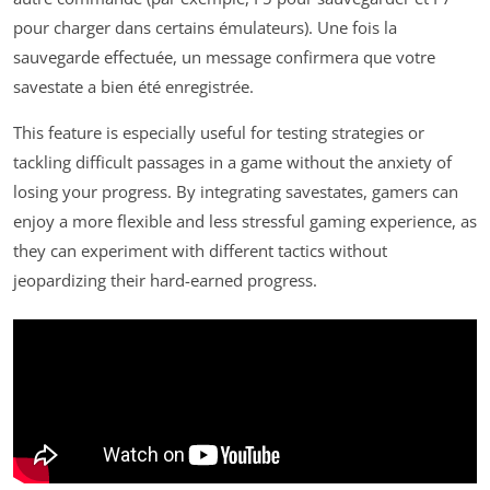
pour charger dans certains émulateurs). Une fois la
sauvegarde effectuée, un message confirmera que votre
savestate a bien été enregistrée.
This feature is especially useful for testing strategies or
tackling difficult passages in a game without the anxiety of
losing your progress. By integrating savestates, gamers can
enjoy a more flexible and less stressful gaming experience, as
they can experiment with different tactics without
jeopardizing their hard-earned progress.