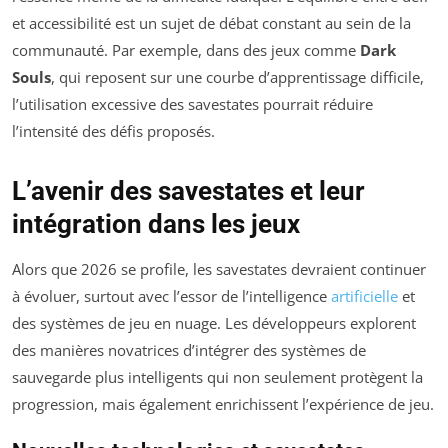
et accessibilité est un sujet de débat constant au sein de la
communauté. Par exemple, dans des jeux comme
Dark
Souls
, qui reposent sur une courbe d’apprentissage difficile,
l’utilisation excessive des savestates pourrait réduire
l’intensité des défis proposés.
L’avenir des savestates et leur
intégration dans les jeux
Alors que 2026 se profile, les savestates devraient continuer
à évoluer, surtout avec l’essor de l’intelligence
artificielle
et
des systèmes de jeu en nuage. Les développeurs explorent
des manières novatrices d’intégrer des systèmes de
sauvegarde plus intelligents qui non seulement protègent la
progression, mais également enrichissent l’expérience de jeu.