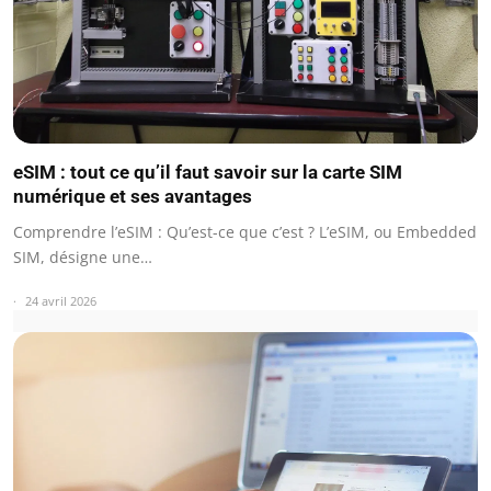
eSIM : tout ce qu’il faut savoir sur la carte SIM
numérique et ses avantages
Comprendre l’eSIM : Qu’est-ce que c’est ? L’eSIM, ou Embedded
SIM, désigne une…
24 avril 2026