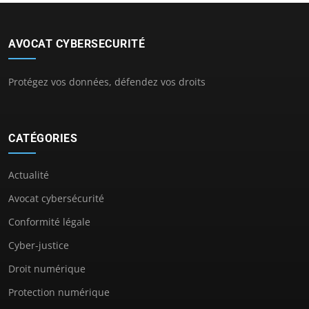
AVOCAT CYBERSECURITÉ
Protégez vos données, défendez vos droits
CATÉGORIES
Actualité
Avocat cybersécurité
Conformité légale
Cyber-justice
Droit numérique
Protection numérique