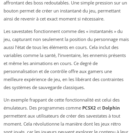
affrontant des boss redoutables. Une simple pression sur un
bouton permet de créer un instantané du jeu, permettant
ainsi de revenir à cet exact moment si nécessaire.
Les savestates fonctionnent comme des « instantanés » du
jeu, capturant non seulement la position du personnage mais
aussi l’état de tous les éléments en cours. Cela inclut des
variables comme la santé, l’inventaire, les ennemis présents
et même les animations en cours. Ce degré de
personnalisation et de contrôle offre aux gamers une
meilleure expérience de jeu, en les libérant des contraintes
des systèmes de sauvegarde classiques.
Un exemple frappant de cette fonctionnalité est celui des
émulateurs. Des programmes comme
PCSX2
et
Dolphin
permettent aux utilisateurs de créer des savestates à tout
moment. Cela révolutionne la manière dont les jeux rétro
sont joués, car les joueurs peuvent explorer le contenu à leur