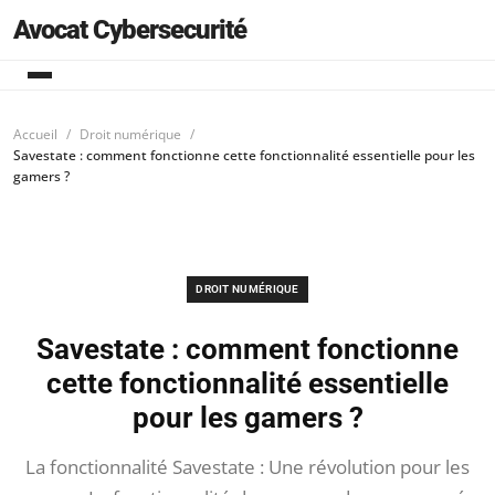
Avocat Cybersecurité
Accueil
Droit numérique
Savestate : comment fonctionne cette fonctionnalité essentielle pour les
gamers ?
DROIT NUMÉRIQUE
Savestate : comment fonctionne
cette fonctionnalité essentielle
pour les gamers ?
La fonctionnalité Savestate : Une révolution pour les