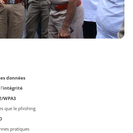
des données
l’
intégrité
2/WPA3
es que le phishing
D
nes pratiques