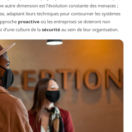
 autre dimension est l’évolution constante des menaces ;
esse, adaptant leurs techniques pour contourner les systèmes
 approche
proactive
où les entreprises se doteront non
i d’une culture de la
sécurité
au sein de leur organisation.