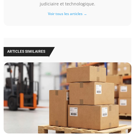
judiciaire et technologique.
Voir tous les articles →
ARTICLES SIMILAIRES