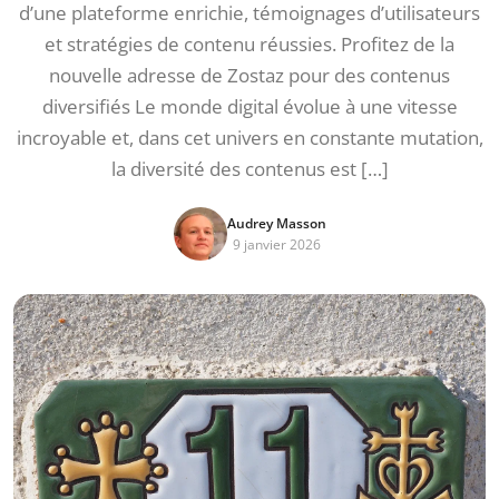
d’une plateforme enrichie, témoignages d’utilisateurs
et stratégies de contenu réussies. Profitez de la
nouvelle adresse de Zostaz pour des contenus
diversifiés Le monde digital évolue à une vitesse
incroyable et, dans cet univers en constante mutation,
la diversité des contenus est […]
Audrey Masson
9 janvier 2026