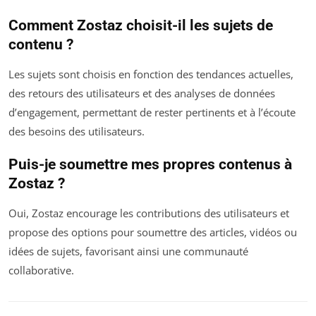
Comment Zostaz choisit-il les sujets de
contenu ?
Les sujets sont choisis en fonction des tendances actuelles,
des retours des utilisateurs et des analyses de données
d’engagement, permettant de rester pertinents et à l’écoute
des besoins des utilisateurs.
Puis-je soumettre mes propres contenus à
Zostaz ?
Oui, Zostaz encourage les contributions des utilisateurs et
propose des options pour soumettre des articles, vidéos ou
idées de sujets, favorisant ainsi une communauté
collaborative.