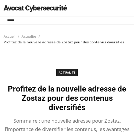
Avocat Cybersecurité
Accueil
Actualité
Profitez de la nouvelle adresse de Zostaz pour des contenus diversifiés
ACTUALITÉ
Profitez de la nouvelle adresse de
Zostaz pour des contenus
diversifiés
Sommaire : une nouvelle adresse pour Zostaz,
l’importance de diversifier les contenus, les avantages