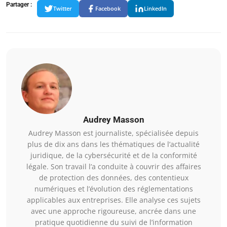
Partager :
Twitter
Facebook
LinkedIn
Audrey Masson
Audrey Masson est journaliste, spécialisée depuis
plus de dix ans dans les thématiques de l’actualité
juridique, de la cybersécurité et de la conformité
légale. Son travail l’a conduite à couvrir des affaires
de protection des données, des contentieux
numériques et l’évolution des réglementations
applicables aux entreprises. Elle analyse ces sujets
avec une approche rigoureuse, ancrée dans une
pratique quotidienne du suivi de l’information