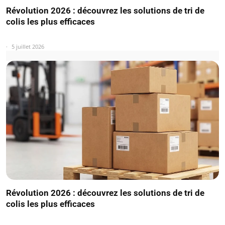
Révolution 2026 : découvrez les solutions de tri de
colis les plus efficaces
5 juillet 2026
Révolution 2026 : découvrez les solutions de tri de
colis les plus efficaces