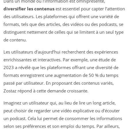
Dans un monde où l’information est omniprésente,
diversifier les contenus
est essentiel pour capter l’attention
des utilisateurs. Les plateformes qui offrent une variété de
formats, tels que des articles, des vidéos ou des podcasts, se
distinguent nettement de celles qui se limitent à un seul type
de contenu.
Les utilisateurs d’aujourd’hui recherchent des expériences
enrichissantes et interactives. Par exemple, une étude de
2023 a révélé que les plateformes offrant une diversité de
formats enregistrent une augmentation de 50 % du temps
passé par utilisateur. En proposant des contenus variés,
Zostaz répond à cette demande croissante.
Imaginez un utilisateur qui, au lieu de lire un long article,
peut choisir de regarder une vidéo explicative ou d’écouter
un podcast. Cela lui permet de consommer les informations
selon ses préférences et son emploi du temps. Par ailleurs,