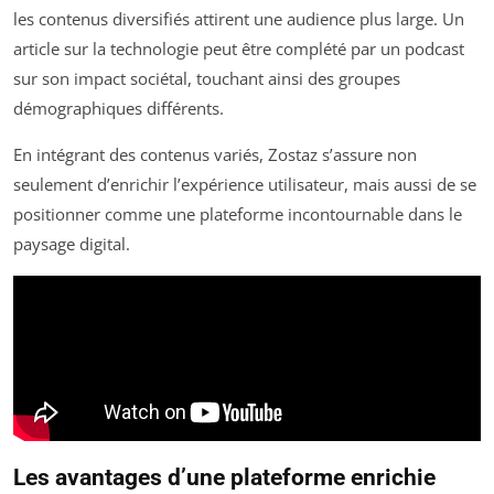
les contenus diversifiés attirent une audience plus large. Un
article sur la technologie peut être complété par un podcast
sur son impact sociétal, touchant ainsi des groupes
démographiques différents.
En intégrant des contenus variés, Zostaz s’assure non
seulement d’enrichir l’expérience utilisateur, mais aussi de se
positionner comme une plateforme incontournable dans le
paysage digital.
Les avantages d’une plateforme enrichie