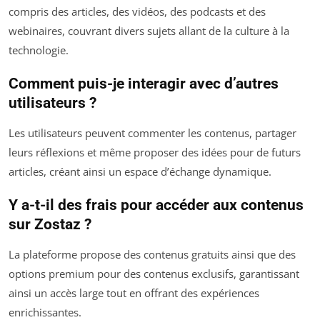
compris des articles, des vidéos, des podcasts et des
webinaires, couvrant divers sujets allant de la culture à la
technologie.
Comment puis-je interagir avec d’autres
utilisateurs ?
Les utilisateurs peuvent commenter les contenus, partager
leurs réflexions et même proposer des idées pour de futurs
articles, créant ainsi un espace d’échange dynamique.
Y a-t-il des frais pour accéder aux contenus
sur Zostaz ?
La plateforme propose des contenus gratuits ainsi que des
options premium pour des contenus exclusifs, garantissant
ainsi un accès large tout en offrant des expériences
enrichissantes.