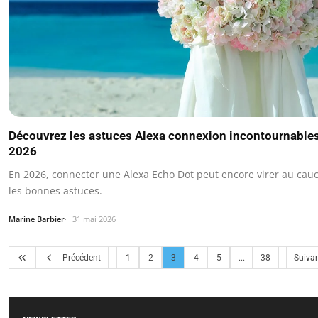
Découvrez les astuces Alexa connexion incontournable
2026
En 2026, connecter une Alexa Echo Dot peut encore virer au ca
les bonnes astuces.
Marine Barbier
31 mai 2026
Précédent
1
2
3
4
5
...
38
Suiva