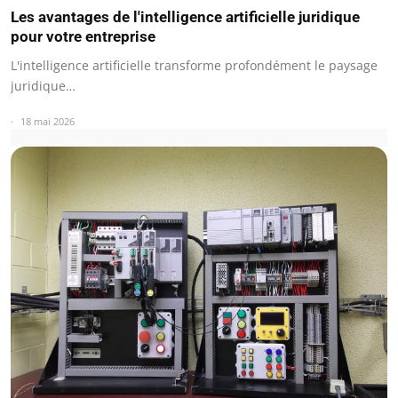
Les avantages de l'intelligence artificielle juridique
pour votre entreprise
L'intelligence artificielle transforme profondément le paysage
juridique…
18 mai 2026