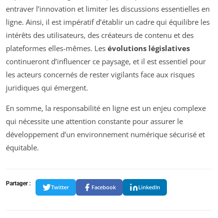
entraver l’innovation et limiter les discussions essentielles en
ligne. Ainsi, il est impératif d’établir un cadre qui équilibre les
intérêts des utilisateurs, des créateurs de contenu et des
plateformes elles-mêmes. Les
évolutions législatives
continueront d’influencer ce paysage, et il est essentiel pour
les acteurs concernés de rester vigilants face aux risques
juridiques qui émergent.
En somme, la responsabilité en ligne est un enjeu complexe
qui nécessite une attention constante pour assurer le
développement d’un environnement numérique sécurisé et
équitable.
Partager :
Twitter
Facebook
LinkedIn