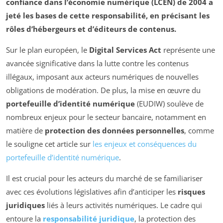
confiance dans l’économie numérique
(LCEN) de 2004 a
jeté les bases de cette responsabilité, en précisant les
rôles d’hébergeurs et d’éditeurs de contenus.
Sur le plan européen, le
Digital Services Act
représente une
avancée significative dans la lutte contre les contenus
illégaux, imposant aux acteurs numériques de nouvelles
obligations de modération. De plus, la mise en œuvre du
portefeuille d’identité numérique
(EUDIW) soulève de
nombreux enjeux pour le secteur bancaire, notamment en
matière de
protection des données personnelles
, comme
le souligne cet article sur
les enjeux et conséquences du
portefeuille d’identité numérique
.
Il est crucial pour les acteurs du marché de se familiariser
avec ces évolutions législatives afin d’anticiper les
risques
juridiques
liés à leurs activités numériques. Le cadre qui
entoure la
responsabilité juridique
, la protection des