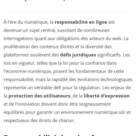
À l’ère du numérique, la
responsabilité en ligne
est
devenue un sujet central, suscitant de nombreuses
interrogations quant aux obligations des acteurs du web. La
prolifération des contenus illicites et la diversité des
plateformes soulèvent des
défis juridiques
significatifs. Les
lois en vigueur, telles que la loi pour la confiance dans
l’économie numérique, posent les fondamentaux de cette
responsabilité, mais la rapidité des évolutions technologiques
représente un véritable défi pour la régulation. Les enjeux de
la
protection des utilisateurs
, de la
liberté d’expression
et de l’innovation doivent donc être soigneusement
équilibrés pour garantir un environnement numérique sûr et
respectueux des droits de chacun.