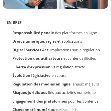
EN BREF
Responsabilité pénale
des plateformes en ligne
Droit numérique
: règles et applications
Digital Services Act
: implications sur la régulation
Protection des utilisateurs
et contenus illicites
Liberté d’expression
vs régulation stricte
Évolution législative
en cours
Régulation des médias en ligne
: enjeux majeurs
Risques juridiques
liés aux activités numériques
Engagement des plateformes
pour les contenus
Citoyenneté numérique
et ses défis