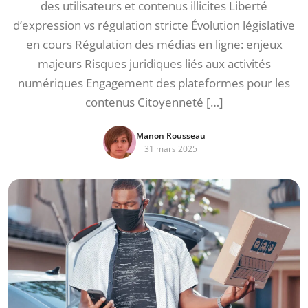
des utilisateurs et contenus illicites Liberté
d’expression vs régulation stricte Évolution législative
en cours Régulation des médias en ligne: enjeux
majeurs Risques juridiques liés aux activités
numériques Engagement des plateformes pour les
contenus Citoyenneté […]
Manon Rousseau
31 mars 2025