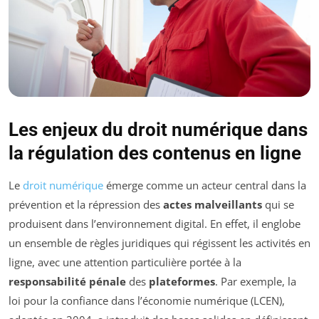
Les enjeux du droit numérique dans
la régulation des contenus en ligne
Le
droit numérique
émerge comme un acteur central dans la
prévention et la répression des
actes malveillants
qui se
produisent dans l’environnement digital. En effet, il englobe
un ensemble de règles juridiques qui régissent les activités en
ligne, avec une attention particulière portée à la
responsabilité pénale
des
plateformes
. Par exemple, la
loi pour la confiance dans l’économie numérique (LCEN),