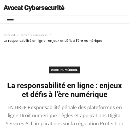
Avocat Cybersecurité
Accueil
Droit numérique
La responsabilité en ligne : enjeux et défis à l’ère numérique
DROIT NUMÉRIQUE
La responsabilité en ligne : enjeux
et défis à l’ère numérique
EN BREF Responsabilité pénale des plateformes en
ligne Droit numérique: règles et applications Digital
Services Act: implications sur la régulation Protection