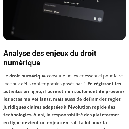
Analyse des enjeux du droit
numérique
Le
droit numérique
constitue un levier essentiel pour faire
face aux défis contemporains posés par l’
. En régissant les
activités en ligne, il permet non seulement de prévenir
les actes malveillants, mais aussi de définir des
règles
juridiques
claires adaptées à l’évolution rapide des
technologies. Ainsi, la responsabilité des
plateformes
en ligne
devient un enjeu central. La
loi pour la