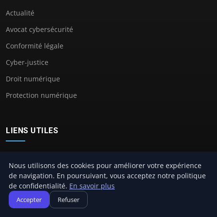
Actualité
Avocat cybersécurité
Conformité légale
Cyber-justice
Droit numérique
Protection numérique
LIENS UTILES
Contact
Nous utilisons des cookies pour améliorer votre expérience
de navigation. En poursuivant, vous acceptez notre politique
de confidentialité.
En savoir plus
Accepter
Refuser
© 2026 Avocat Cybersecurité. Tous droits réservés.
À propos
Mentions légales
Confidentialité
Plan du site