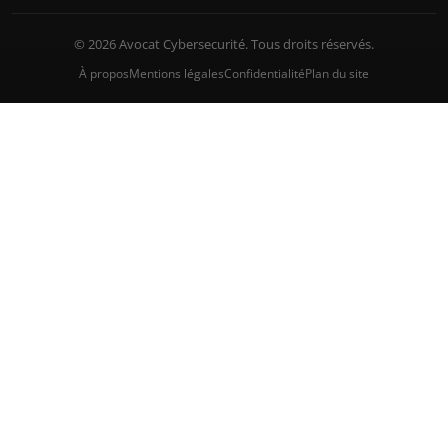
© 2026 Avocat Cybersecurité. Tous droits réservés.
À propos
Mentions légales
Confidentialité
Plan du site