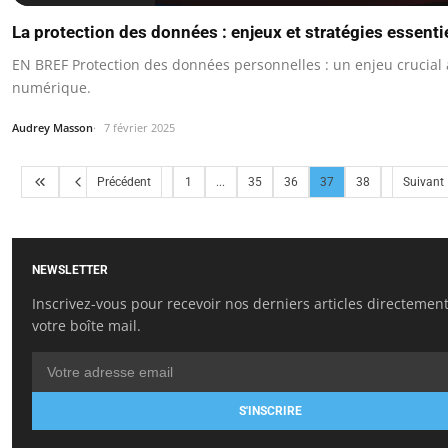
La protection des données : enjeux et stratégies essenti
EN BREF Protection des données personnelles : un enjeu crucial à
numérique.
Audrey Masson
7 février 2025
Précédent
1
...
35
36
37
38
Suivant
NEWSLETTER
Inscrivez-vous pour recevoir nos derniers articles directemen
votre boîte mail.
S'INSCRIRE