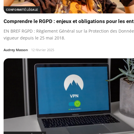
CONFORMITÉ LÉGALE
Comprendre le RGPD : enjeux et obligations pour les ent
EN BREF RGPD : Règlement Général sur la Protection des Donnée
vigueur depuis le 25 mai 2018.
Audrey Masson
12 février 2025