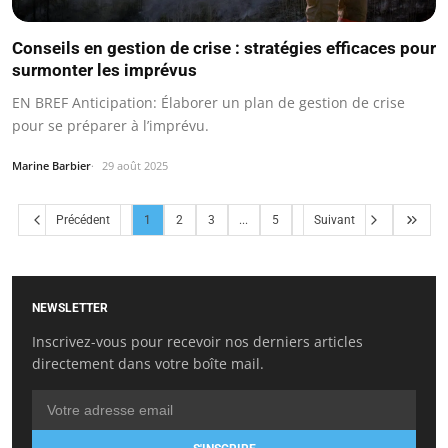
Conseils en gestion de crise : stratégies efficaces pour
surmonter les imprévus
EN BREF Anticipation: Élaborer un plan de gestion de crise
pour se préparer à l’imprévu.
Marine Barbier
29 août 2025
Précédent
1
2
3
...
5
Suivant
NEWSLETTER
Inscrivez-vous pour recevoir nos derniers articles
directement dans votre boîte mail.