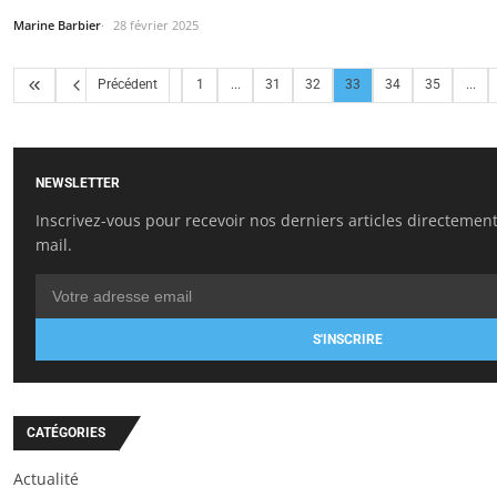
Marine Barbier
28 février 2025
Précédent
1
...
31
32
33
34
35
...
NEWSLETTER
Inscrivez-vous pour recevoir nos derniers articles directement
mail.
S'INSCRIRE
CATÉGORIES
Actualité