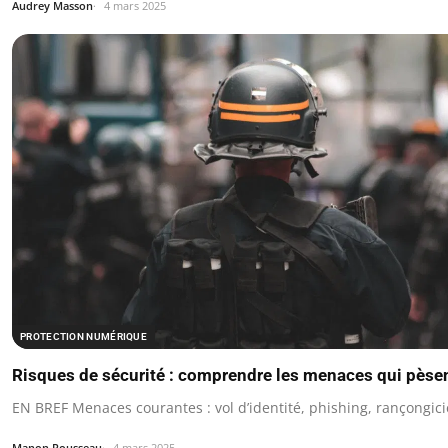
Audrey Masson
4 mars 2025
PROTECTION NUMÉRIQUE
Risques de sécurité : comprendre les menaces qui pèse
EN BREF Menaces courantes : vol d’identité, phishing, rançongici
Manon Rousseau
4 mars 2025