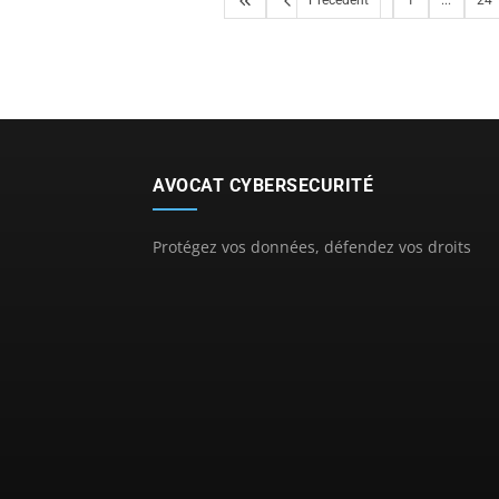
Précédent
1
...
24
AVOCAT CYBERSECURITÉ
Protégez vos données, défendez vos droits