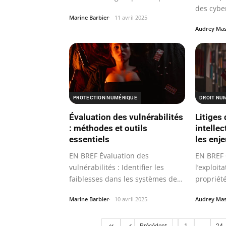
des cybe
sophistiqué.
Marine Barbier
11 avril 2025
Audrey Ma
PROTECTION NUMÉRIQUE
DROIT NU
Évaluation des vulnérabilités
Litiges 
: méthodes et outils
intelle
essentiels
les enje
EN BREF Évaluation des
EN BREF C
vulnérabilités : Identifier les
l’exploit
faiblesses dans les systèmes de
propriété
sécurité.
complex
Marine Barbier
10 avril 2025
Audrey Ma