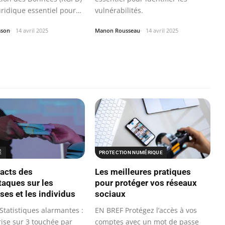
uridique essentiel pour
vulnérabilités.
sson
14 avril 2025
Manon Rousseau
14 avril 2025
É
PROTECTION NUMÉRIQUE
acts des
Les meilleures pratiques
taques sur les
pour protéger vos réseaux
ses et les individus
sociaux
Statistiques alarmantes :
EN BREF Protégez l’accès à vos
rise sur 3 touchée par
comptes avec un mot de passe