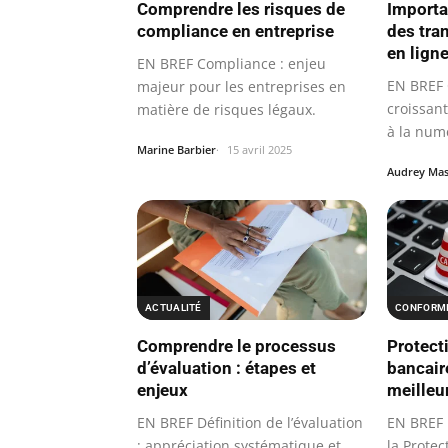
Comprendre les risques de
Importa
compliance en entreprise
des tra
en lign
EN BREF Compliance : enjeu
EN BREF 
majeur pour les entreprises en
croissan
matière de risques légaux.
à la numé
Marine Barbier
15 avril 2025
Audrey Ma
ACTUALITÉ
CONFORMI
Comprendre le processus
Protect
d’évaluation : étapes et
bancaire
enjeux
meilleu
EN BREF Définition de l’évaluation
EN BREF 
: appréciation systématique et
la Prote