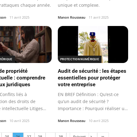
rattaques chaque année.
unique et complexe.
sson
11 avril 2025
Manon Rousseau
11 avril 2025
MÉRIQUE
PROTECTION NUMÉRIQUE
de propriété
Audit de sécurité : les étapes
ctuelle : comprendre
essentielles pour protéger
ux juridiques
votre entreprise
onflits liés à
EN BREF Définition : Qu’est-ce
ation des droits de
qu’un audit de sécurité ?
 intellectuelle Litiges
Importance : Pourquoi réaliser un
es à…
audit de…
sson
10 avril 2025
Manon Rousseau
10 avril 2025