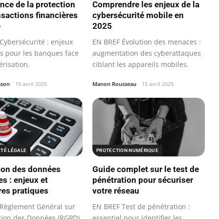
nce de la protection
Comprendre les enjeux de la
nsactions financières
cybersécurité mobile en
e
2025
Cybersécurité : enjeux
EN BREF Évolution des menaces :
ts pour les banques face
augmentation des cyberattaques
risation.
ciblant les appareils mobiles.
sson
15 avril 2025
Manon Rousseau
15 avril 2025
TÉ LÉGALE
PROTECTION NUMÉRIQUE
ion des données
Guide complet sur le test de
s : enjeux et
pénétration pour sécuriser
res pratiques
votre réseau
Règlement Général sur
EN BREF Test de pénétration :
ction des Données (RGPD)
essentiel pour identifier les