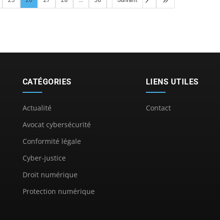
25
26
27
28
...
38
Suivant
CATÉGORIES
LIENS UTILES
Actualité
Contact
Avocat cybersécurité
Conformité légale
Cyber-justice
Droit numérique
Protection numérique