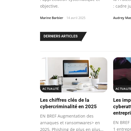
objective.
: cadre j
la…
Marine Barbier
14 avril 2025
Audrey Ma
DERNIERS ARTICLES
ACTUALITÉ
ACTUALIT
Les chiffres clés de la
Les imp
cybercriminalité en 2025
cyberat
entrepri
EN BREF Augmentation des
EN BREF 
arnaques et ransomwares> en
1 entrep
2025. Phishing de plus en plus