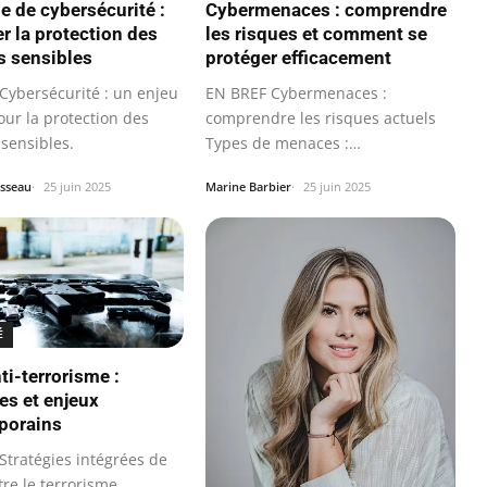
e de cybersécurité :
Cybermenaces : comprendre
er la protection des
les risques et comment se
 sensibles
protéger efficacement
Cybersécurité : un enjeu
EN BREF Cybermenaces :
our la protection des
comprendre les risques actuels
sensibles.
Types de menaces :
ransomwares, phishing…
sseau
25 juin 2025
Marine Barbier
25 juin 2025
É
ti-terrorisme :
es et enjeux
porains
Stratégies intégrées de
tre le terrorisme