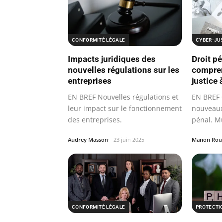
CONFORMITÉ LÉGALE
CYBER-JU
Impacts juridiques des
Droit p
nouvelles régulations sur les
compren
entreprises
justice 
EN BREF Nouvelles régulations et
EN BREF 
leur impact sur le fonctionnement
nouveaux 
des entreprises.
pénal. Mu
infracti
Audrey Masson
23 juin 2025
Manon Rou
CONFORMITÉ LÉGALE
PROTECTI