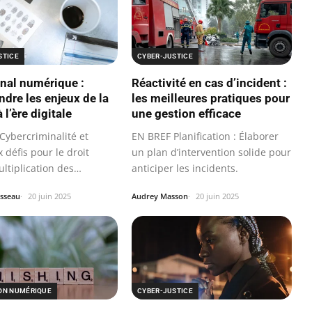
STICE
CYBER-JUSTICE
énal numérique :
Réactivité en cas d’incident :
dre les enjeux de la
les meilleures pratiques pour
à l’ère digitale
une gestion efficace
Cybercriminalité et
EN BREF Planification : Élaborer
défis pour le droit
un plan d’intervention solide pour
ltiplication des
anticiper les incidents.
ons…
sseau
20 juin 2025
Audrey Masson
20 juin 2025
ON NUMÉRIQUE
CYBER-JUSTICE