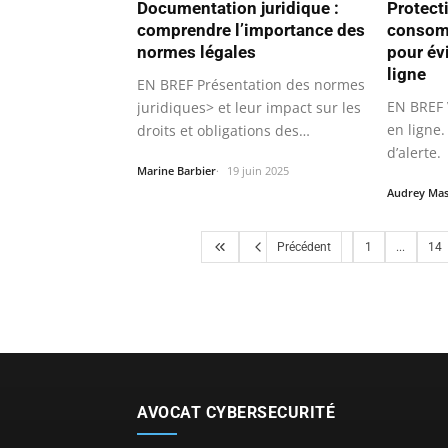
Documentation juridique :
Protect
comprendre l’importance des
consomm
normes légales
pour év
ligne
EN BREF Présentation des normes
EN BREF 
juridiques> et leur impact sur les
en ligne.
droits et obligations des…
d’alerte.
Marine Barbier
19 juin 2025
Audrey Ma
Précédent
1
...
14
AVOCAT CYBERSECURITÉ