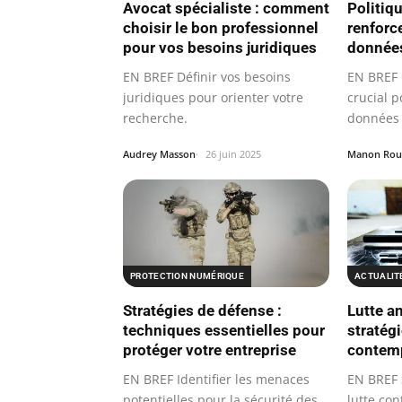
Avocat spécialiste : comment
Politiqu
choisir le bon professionnel
renforc
pour vos besoins juridiques
données
EN BREF Définir vos besoins
EN BREF 
juridiques pour orienter votre
crucial p
recherche.
données 
Audrey Masson
26 juin 2025
Manon Rou
PROTECTION NUMÉRIQUE
ACTUALIT
Stratégies de défense :
Lutte an
techniques essentielles pour
stratégi
protéger votre entreprise
contem
EN BREF Identifier les menaces
EN BREF 
potentielles pour la sécurité des
lutte con