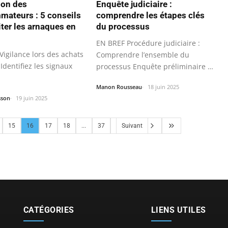
ion des
Enquête judiciaire :
ateurs : 5 conseils
comprendre les étapes clés
iter les arnaques en
du processus
EN BREF Procédure judiciaire :
Vigilance lors des achats
Comprendre l’ensemble du
 Identifiez les signaux
processus Enquête préliminaire :
Phase…
Manon Rousseau
18 juin 2025
sson
19 juin 2025
15
16
17
18
...
37
Suivant
CATÉGORIES
LIENS UTILES