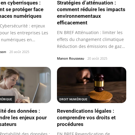
 en cyberrisques :
Stratégies d’atténuation :
 se protéger face
comment réduire les impacts
naces numériques
environnementaux
efficacement
Cybersécurité : enjeux
EN BREF Atténuation : limiter les
pour les entreprises Les
effets du changement climatique
 numériques en
Réduction des émissions de gaz
te…
sson
20 août 2025
à…
Manon Rousseau
20 août 2025
MÉRIQUE
DROIT NUMÉRIQUE
lité des données :
Revendications légales :
dre les enjeux pour
comprendre vos droits et
isateurs
procédures
Portabilité des données :
EN BREF Revendication de