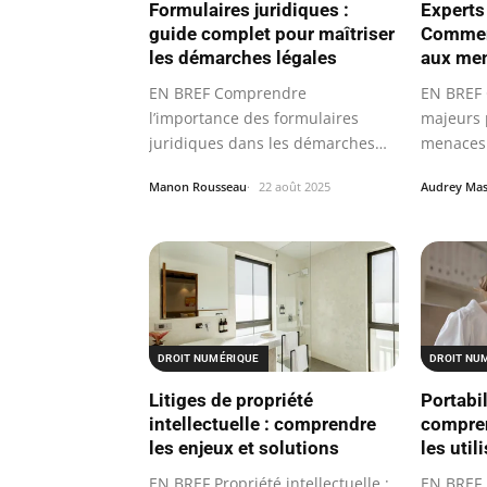
Formulaires juridiques :
Experts
guide complet pour maîtriser
Comment
les démarches légales
aux me
EN BREF Comprendre
EN BREF 
l’importance des formulaires
majeurs 
juridiques dans les démarches
menaces
légales.
constan
Manon Rousseau
22 août 2025
Audrey Ma
DROIT NUMÉRIQUE
DROIT NU
Litiges de propriété
Portabi
intellectuelle : comprendre
compren
les enjeux et solutions
les util
EN BREF Propriété intellectuelle :
EN BREF 