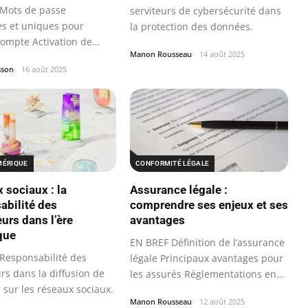
Mots de passe
serviteurs de cybersécurité dans
s et uniques pour
la protection des données.
ompte Activation de
Manon Rousseau
14 août 2025
ification à…
sson
16 août 2025
MÉRIQUE
CONFORMITÉ LÉGALE
 sociaux : la
Assurance légale :
abilité des
comprendre ses enjeux et ses
eurs dans l’ère
avantages
que
EN BREF Définition de l’assurance
Responsabilité des
légale Principaux avantages pour
urs dans la diffusion de
les assurés Réglementations en…
 sur les réseaux sociaux.
Manon Rousseau
12 août 2025