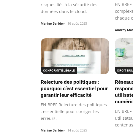
EN BREF 
risques liés à la sécurité des
complexe
données dans le cloud.
chaque c
Marine Barbier
16 août 2025
l’authent
Audrey Ma
CONFORMITÉ LÉGALE
DROIT NU
Relecture des politiques :
Réseaux
pourquoi c’est essentiel pour
respons
garantir leur efficacité
utilisat
numéri
EN BREF Relecture des politiques
EN BREF 
: essentielle pour corriger les
utilisate
erreurs.
contenus
Marine Barbier
14 août 2025