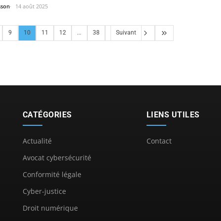
sson
14 août 2025
9
10
11
12
...
38
Suivant
CATÉGORIES
LIENS UTILES
Actualité
Contact
Avocat cybersécurité
Conformité légale
Cyber-justice
Droit numérique