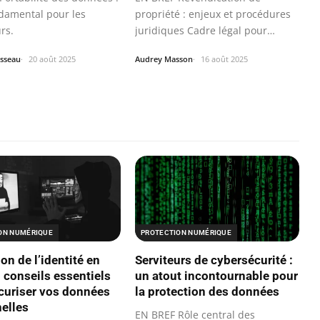
ndamental pour les
propriété : enjeux et procédures
urs.
juridiques Cadre légal pour
réclamer un…
sseau
20 août 2025
Audrey Masson
16 août 2025
ON NUMÉRIQUE
PROTECTION NUMÉRIQUE
on de l’identité en
Serviteurs de cybersécurité :
5 conseils essentiels
un atout incontournable pour
curiser vos données
la protection des données
elles
EN BREF Rôle central des