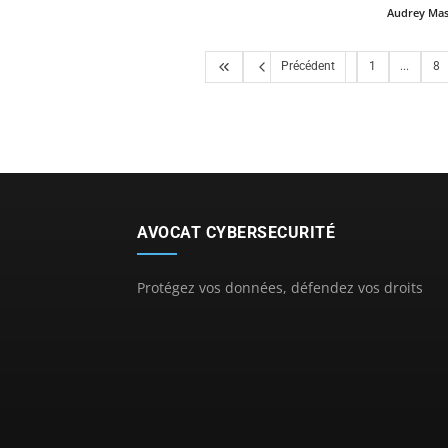
Audrey Ma
Précédent
1
...
8
AVOCAT CYBERSECURITÉ
Protégez vos données, défendez vos droits