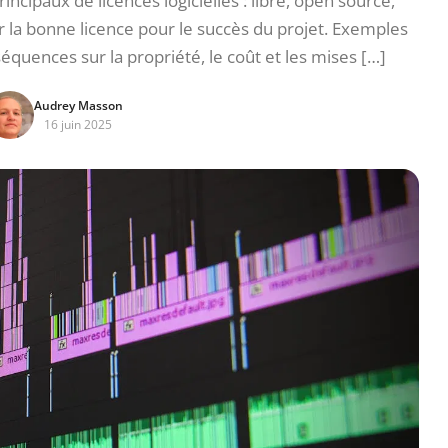
principaux de licences logicielles : libre, open source,
ir la bonne licence pour le succès du projet. Exemples
équences sur la propriété, le coût et les mises […]
Audrey Masson
16 juin 2025