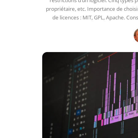
restrictions d’un logiciel. Cinq types 
propriétaire, etc. Importance de chois
de licences : MIT, GPL, Apache. Cons