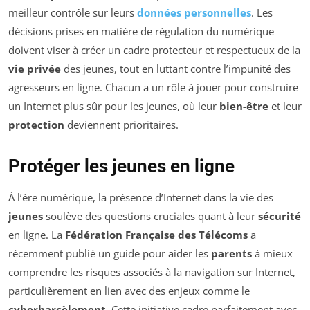
meilleur contrôle sur leurs
données personnelles
. Les
décisions prises en matière de régulation du numérique
doivent viser à créer un cadre protecteur et respectueux de la
vie privée
des jeunes, tout en luttant contre l’impunité des
agresseurs en ligne. Chacun a un rôle à jouer pour construire
un Internet plus sûr pour les jeunes, où leur
bien-être
et leur
protection
deviennent prioritaires.
Protéger les jeunes en ligne
À l’ère numérique, la présence d’Internet dans la vie des
jeunes
soulève des questions cruciales quant à leur
sécurité
en ligne. La
Fédération Française des Télécoms
a
récemment publié un guide pour aider les
parents
à mieux
comprendre les risques associés à la navigation sur Internet,
particulièrement en lien avec des enjeux comme le
cyberharcèlement
. Cette initiative cadre parfaitement avec