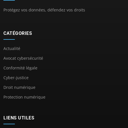
Protégez vos données, défendez vos droits
CATÉGORIES
Actualité
Avocat cybersécurité
Conformité légale
Cyber-justice
Droit numérique
Protection numérique
LIENS UTILES