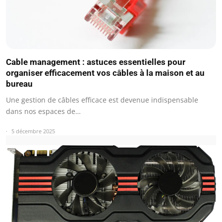
Cable management : astuces essentielles pour
organiser efficacement vos câbles à la maison et au
bureau
Une gestion de câbles efficace est devenue indispensable
dans nos espaces de…
5 décembre 2025