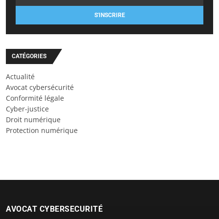
S'INSCRIRE
CATÉGORIES
Actualité
Avocat cybersécurité
Conformité légale
Cyber-justice
Droit numérique
Protection numérique
AVOCAT CYBERSECURITÉ