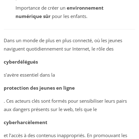
Importance de créer un
environnement
numérique sûr
pour les enfants.
Dans un monde de plus en plus connecté, où les jeunes
naviguent quotidiennement sur Internet, le rôle des
cyberdélégués
s’avère essentiel dans la
protection des jeunes en ligne
. Ces acteurs clés sont formés pour sensibiliser leurs pairs
aux dangers présents sur le web, tels que le
cyberharcèlement
et l’accès à des contenus inappropriés. En promouvant les