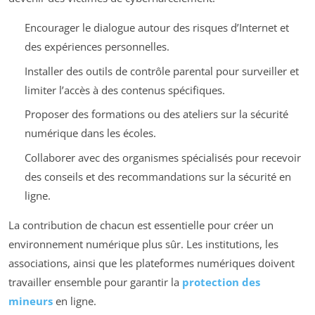
Encourager le dialogue autour des risques d’Internet et
des expériences personnelles.
Installer des outils de contrôle parental pour surveiller et
limiter l’accès à des contenus spécifiques.
Proposer des formations ou des ateliers sur la sécurité
numérique dans les écoles.
Collaborer avec des organismes spécialisés pour recevoir
des conseils et des recommandations sur la sécurité en
ligne.
La contribution de chacun est essentielle pour créer un
environnement numérique plus sûr. Les institutions, les
associations, ainsi que les plateformes numériques doivent
travailler ensemble pour garantir la
protection des
mineurs
en ligne.