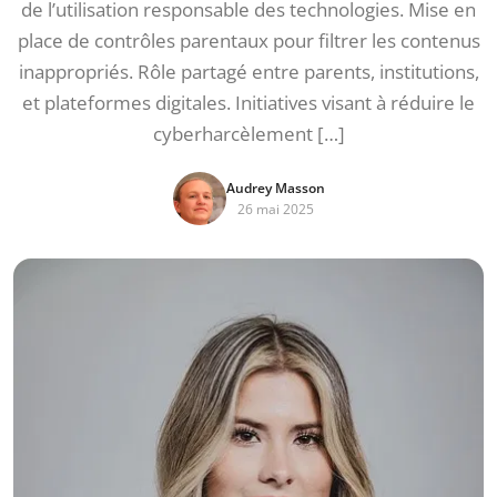
de l’utilisation responsable des technologies. Mise en
place de contrôles parentaux pour filtrer les contenus
inappropriés. Rôle partagé entre parents, institutions,
et plateformes digitales. Initiatives visant à réduire le
cyberharcèlement […]
Audrey Masson
26 mai 2025