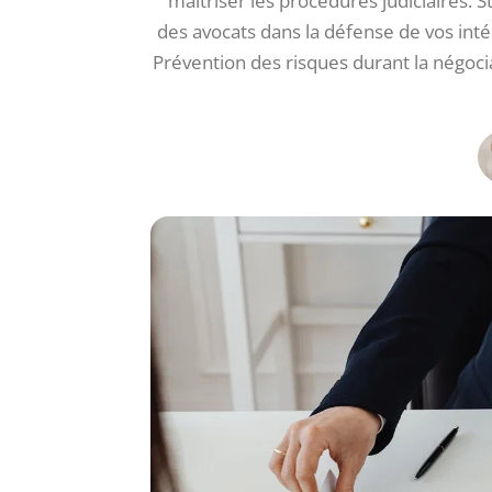
maîtriser les procédures judiciaires. 
des avocats dans la défense de vos inté
Prévention des risques durant la négoci