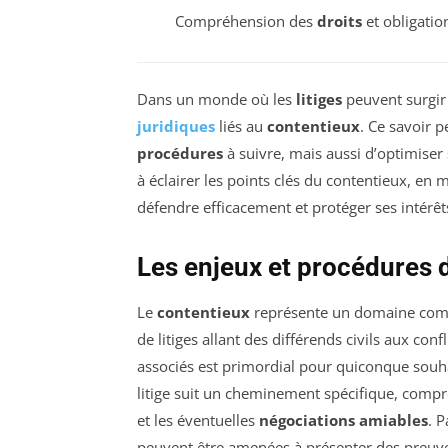
Compréhension des
droits
et obligatio
Dans un monde où les
litiges
peuvent surgir 
juridiques
liés au
contentieux
. Ce savoir 
procédures
à suivre, mais aussi d’optimiser 
à éclairer les points clés du contentieux, en
défendre efficacement et protéger ses intérê
Les enjeux et procédures 
Le
contentieux
représente un domaine compl
de litiges allant des différends civils aux c
associés est primordial pour quiconque souh
litige suit un cheminement spécifique, compr
et les éventuelles
négociations amiables
. 
peuvent être amenées à présenter des preuve