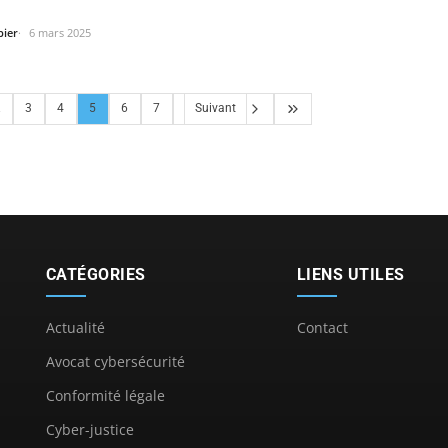
ique.
bier
6 mars 2025
.
3
4
5
6
7
Suivant
CATÉGORIES
LIENS UTILES
Actualité
Contact
Avocat cybersécurité
Conformité légale
Cyber-justice