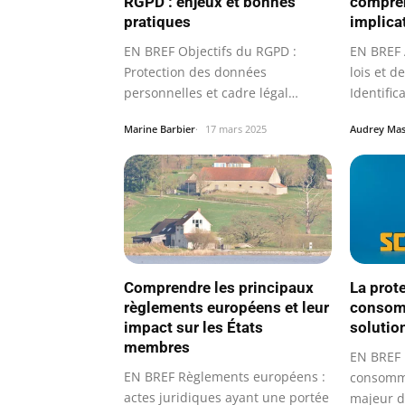
RGPD : enjeux et bonnes
compren
pratiques
implica
EN BREF Objectifs du RGPD :
EN BREF 
Protection des données
lois et 
personnelles et cadre légal
Identific
harmonisé Principes…
obligati
Marine Barbier
17 mars 2025
Audrey Ma
Comprendre les principaux
La prot
règlements européens et leur
consomm
impact sur les États
solutio
membres
EN BREF 
EN BREF Règlements européens :
consomma
actes juridiques ayant une portée
majeur d