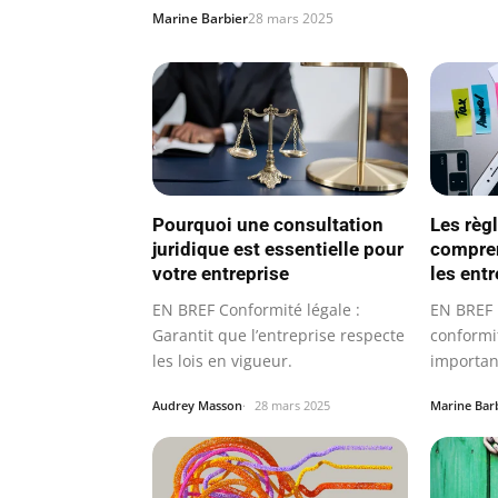
Marine Barbier
28 mars 2025
Pourquoi une consultation
Les règ
juridique est essentielle pour
compren
votre entreprise
les ent
EN BREF Conformité légale :
EN BREF D
Garantit que l’entreprise respecte
conformi
les lois en vigueur.
importan
Audrey Masson
28 mars 2025
Marine Bar