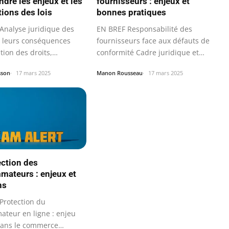
dre les enjeux et les
fournisseurs : enjeux et
tions des lois
bonnes pratiques
Analyse juridique des
EN BREF Responsabilité des
de leurs conséquences
fournisseurs face aux défauts de
ation des droits,
conformité Cadre juridique et…
ons…
sson
17 mars 2025
Manon Rousseau
17 mars 2025
ection des
ateurs : enjeux et
ns
Protection du
teur en ligne : enjeu
ans le commerce