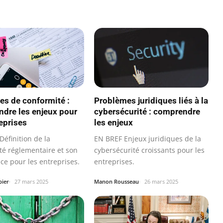
les de conformité :
Problèmes juridiques liés à la
dre les enjeux pour
cybersécurité : comprendre
reprises
les enjeux
éfinition de la
EN BREF Enjeux juridiques de la
té réglementaire et son
cybersécurité croissants pour les
ce pour les entreprises.
entreprises.
bier
27 mars 2025
Manon Rousseau
26 mars 2025