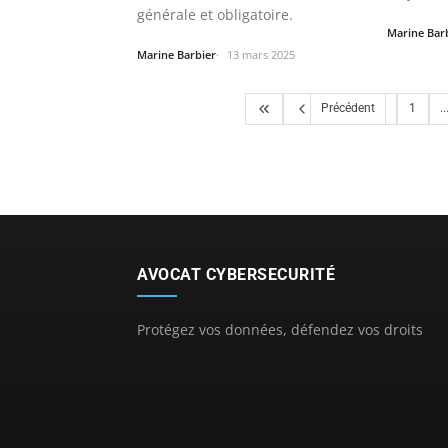
générale et obligatoire.
électron
Marine Bar
Marine Barbier
13 mars 2025
Précédent
1
..
AVOCAT CYBERSECURITÉ
Protégez vos données, défendez vos droits