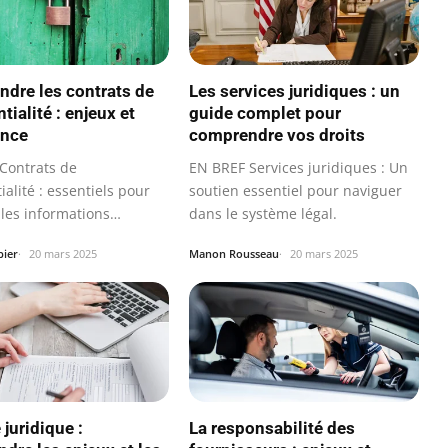
dre les contrats de
Les services juridiques : un
tialité : enjeux et
guide complet pour
ance
comprendre vos droits
Contrats de
EN BREF Services juridiques : Un
ialité : essentiels pour
soutien essentiel pour naviguer
 les informations
dans le système légal.
.
bier
20 mars 2025
Manon Rousseau
20 mars 2025
juridique :
La responsabilité des