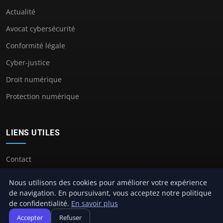
Actualité
Avocat cybersécurité
Conformité légale
Cyber-justice
Droit numérique
Protection numérique
LIENS UTILES
Contact
Nous utilisons des cookies pour améliorer votre expérience
de navigation. En poursuivant, vous acceptez notre politique
de confidentialité.
En savoir plus
© 2026 Avocat Cybersecurité. Tous droits réservés.
Accepter
Refuser
À propos
Mentions légales
Confidentialité
Plan du site