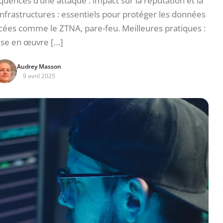
quences d’une attaque : impact sur la réputation et la
 infrastructures : essentiels pour protéger les données
ncées comme le ZTNA, pare-feu. Meilleures pratiques :
se en œuvre […]
Audrey Masson
9 avril 2025