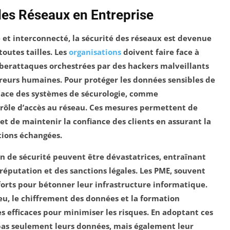
des Réseaux en Entreprise
é
et
interconnecté
, la
sécurité des réseaux
est devenue
outes tailles. Les
organisations
doivent faire face à
berattaques
orchestrées par des hackers malveillants
erreurs humaines. Pour protéger les
données sensibles
de
 place des systèmes de
sécurologie
, comme
rôle d’accès au réseau
. Ces mesures permettent de
et de maintenir la
confiance
des clients en assurant la
ations échangées.
on de sécurité
peuvent être dévastatrices, entraînant
a réputation et des sanctions légales. Les PME, souvent
forts pour bétonner leur
infrastructure informatique
.
eu
, le chiffrement des données et la formation
s efficaces pour minimiser les risques. En adoptant ces
pas seulement leurs
données
, mais également leur