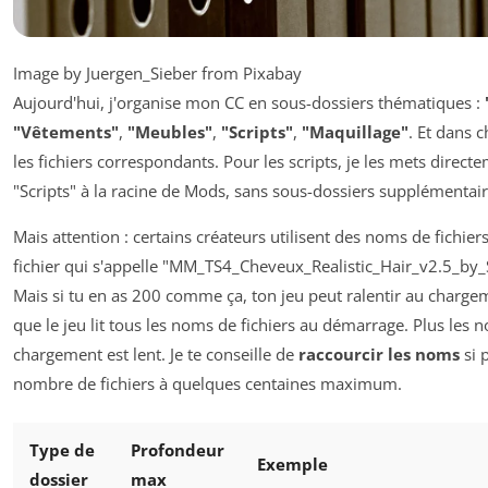
Image by Juergen_Sieber from Pixabay
Aujourd'hui, j'organise mon CC en sous-dossiers thématiques :
"Vêtements"
,
"Meubles"
,
"Scripts"
,
"Maquillage"
. Et dans 
les fichiers correspondants. Pour les scripts, je les mets direc
"Scripts" à la racine de Mods, sans sous-dossiers supplémentair
Mais attention : certains créateurs utilisent des noms de fichiers
fichier qui s'appelle "MM_TS4_Cheveux_Realistic_Hair_v2.5_by
Mais si tu en as 200 comme ça, ton jeu peut ralentir au charge
que le jeu lit tous les noms de fichiers au démarrage. Plus les n
chargement est lent. Je te conseille de
raccourcir les noms
si p
nombre de fichiers à quelques centaines maximum.
Type de
Profondeur
Exemple
dossier
max