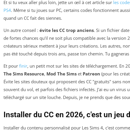
Et si tu veux aller plus loin, jette un œil à cet article sur
les code
PS4
. Même si tu joues sur PC, certains codes fonctionnent auss
quand un CC fait des siennes.
Un autre conseil :
évite les CC trop anciens
. Si un fichier dat
de fortes chances qu'il ne soit plus compatible avec la version 
créateurs sérieux mettent à jour leurs créations. Les autres, non
pas été touché depuis trois ans, passe ton chemin. Tu gagneras
Et pour
finir
, un petit mot sur les sites de téléchargement. En 2
The Sims Resource
,
Mod The Sims
et
Patreon
(pour les créa
Évite les sites douteux qui proposent des CC "gratuits" sans nom
souvent du vol, et parfois des fichiers infectés. J'ai eu un virus 
téléchargé sur un site louche. Depuis, je ne prends que des sour
Installer du CC en 2026, c'est un jeu d
Installer du contenu personnalisé pour Les Sims 4, c'est comme j