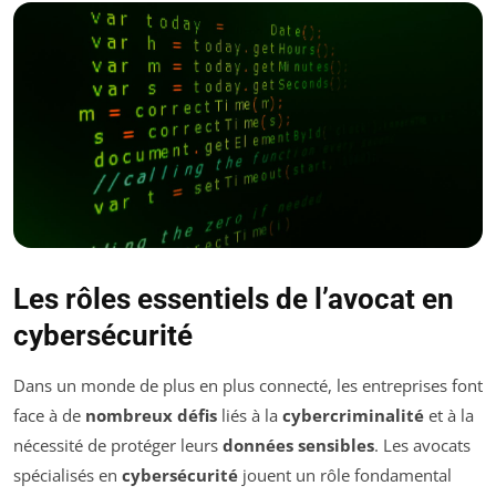
Les rôles essentiels de l’avocat en
cybersécurité
Dans un monde de plus en plus connecté, les entreprises font
face à de
nombreux défis
liés à la
cybercriminalité
et à la
nécessité de protéger leurs
données sensibles
. Les avocats
spécialisés en
cybersécurité
jouent un rôle fondamental