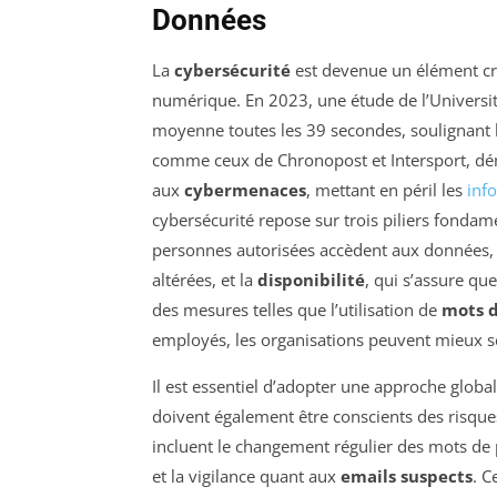
Données
La
cybersécurité
est devenue un élément cru
numérique. En 2023, une étude de l’Universi
moyenne toutes les 39 secondes, soulignant l
comme ceux de Chronopost et Intersport, démo
aux
cybermenaces
, mettant en péril les
inf
cybersécurité repose sur trois piliers fondam
personnes autorisées accèdent aux données, 
altérées, et la
disponibilité
, qui s’assure qu
des mesures telles que l’utilisation de
mots d
employés, les organisations peuvent mieux s
Il est essentiel d’adopter une approche globa
doivent également être conscients des risques
incluent le changement régulier des mots de pas
et la vigilance quant aux
emails suspects
. C