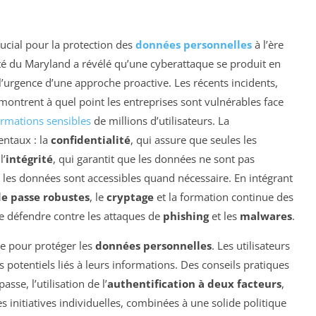
cial pour la protection des
données personnelles
à l’ère
té du Maryland a révélé qu’une cyberattaque se produit en
’urgence d’une approche proactive. Les récents incidents,
ntrent à quel point les entreprises sont vulnérables face
ormations sensibles
de millions d’utilisateurs. La
entaux : la
confidentialité
, qui assure que seules les
l’
intégrité
, qui garantit que les données ne sont pas
e les données sont accessibles quand nécessaire. En intégrant
e passe robustes
, le
cryptage
et la formation continue des
e défendre contre les attaques de
phishing
et les
malwares
.
le pour protéger les
données personnelles
. Les utilisateurs
 potentiels liés à leurs informations. Des conseils pratiques
se, l’utilisation de l’
authentification à deux facteurs
,
es initiatives individuelles, combinées à une solide politique