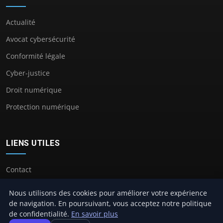
Actualité
Avocat cybersécurité
Conformité légale
Cyber-justice
Droit numérique
Protection numérique
LIENS UTILES
Contact
Nous utilisons des cookies pour améliorer votre expérience
de navigation. En poursuivant, vous acceptez notre politique
de confidentialité.
En savoir plus
© 2026 Avocat Cybersecurité. Tous droits réservés.