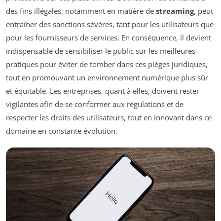
des fins illégales, notamment en matière de
streaming
, peut
entraîner des sanctions sévères, tant pour les utilisateurs que
pour les fournisseurs de services. En conséquence, il devient
indispensable de sensibiliser le public sur les meilleures
pratiques pour éviter de tomber dans ces pièges juridiques,
tout en promouvant un environnement numérique plus sûr
et équitable. Les entreprises, quant à elles, doivent rester
vigilantes afin de se conformer aux régulations et de
respecter les droits des utilisateurs, tout en innovant dans ce
domaine en constante évolution.