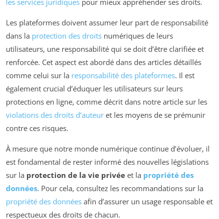
les services juridiques
pour mieux appréhender ses droits.
Les plateformes doivent assumer leur part de responsabilité
dans la
protection des droits
numériques de leurs
utilisateurs, une responsabilité qui se doit d’être clarifiée et
renforcée. Cet aspect est abordé dans des articles détaillés
comme celui sur la
responsabilité des plateformes
. Il est
également crucial d’éduquer les utilisateurs sur leurs
protections en ligne, comme décrit dans notre article sur les
violations des droits d’auteur
et les moyens de se prémunir
contre ces risques.
À mesure que notre monde numérique continue d’évoluer, il
est fondamental de rester informé des nouvelles législations
sur la
protection de la vie privée
et la
propriété des
données
. Pour cela, consultez les recommandations sur la
propriété des données
afin d’assurer un usage responsable et
respectueux des droits de chacun.