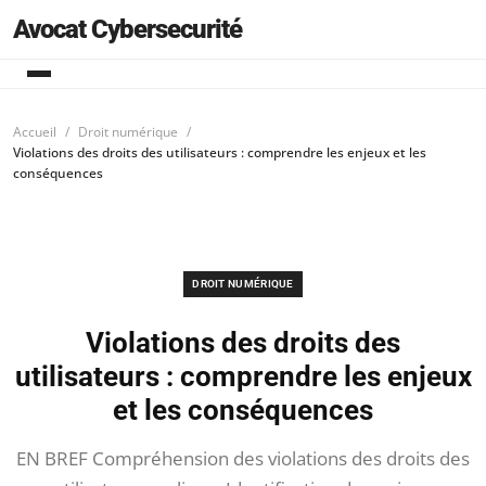
Avocat Cybersecurité
Accueil
Droit numérique
Violations des droits des utilisateurs : comprendre les enjeux et les
conséquences
DROIT NUMÉRIQUE
Violations des droits des
utilisateurs : comprendre les enjeux
et les conséquences
EN BREF Compréhension des violations des droits des