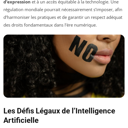
d’expression
et à un accès équitable à la technologie. Une
régulation mondiale pourrait nécessairement s’imposer, afin
d’harmoniser les pratiques et de garantir un respect adéquat
des droits fondamentaux dans l’ère numérique.
Les Défis Légaux de l’Intelligence
Artificielle