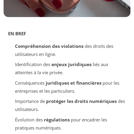
EN BREF
Compréhension des violations
des droits des
utilisateurs en ligne.
Identification des
enjeux juridiques
liés aux
atteintes à la vie privée.
Conséquences
juridiques et financières
pour les
entreprises et les particuliers.
Importance de
protéger les droits numériques
des
utilisateurs.
Évolution des
régulations
pour encadrer les
pratiques numériques.