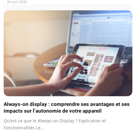
24 avril 2026
Always-on display : comprendre ses avantages et ses
impacts sur l’autonomie de votre appareil
Qu’est-ce que le Always-on Display ? Explication et
Fonctionnalités Le…