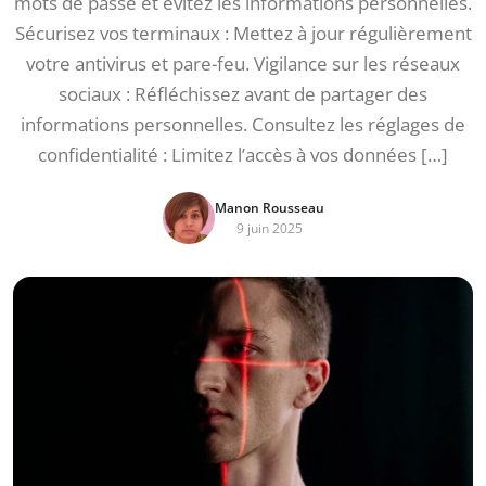
mots de passe et évitez les informations personnelles.
Sécurisez vos terminaux : Mettez à jour régulièrement
votre antivirus et pare-feu. Vigilance sur les réseaux
sociaux : Réfléchissez avant de partager des
informations personnelles. Consultez les réglages de
confidentialité : Limitez l’accès à vos données […]
Manon Rousseau
9 juin 2025