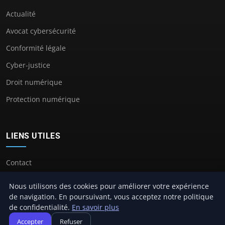
Actualité
Avocat cybersécurité
Conformité légale
Cyber-justice
Droit numérique
Protection numérique
LIENS UTILES
Contact
Nous utilisons des cookies pour améliorer votre expérience
de navigation. En poursuivant, vous acceptez notre politique
de confidentialité.
En savoir plus
© 2026 Avocat Cybersecurité. Tous droits réservés.
Accepter
Refuser
À propos
Mentions légales
Confidentialité
Plan du site