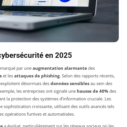
 cybersécurité en 2025
 marqué par une
augmentation alarmante
des
s
et les
attaques de phishing
. Selon des rapports récents,
 exploitent désormais des
données sensibles
au sein des
 exemple, les entreprises ont signalé une
hausse de 40%
des
ant la protection des systèmes d’information cruciale. Les
 sophistication croissante, utilisant des outils avancés tels
 opérations furtives et automatisées.
ne
a évolué, particulièrement sur les réseaux sociaux où les