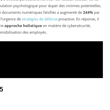
pulation psychologique pour duper des victimes potentielles.
de documents numériques falsifiés a augmenté de
244%
par
 l’urgence de
stratégies de défense
proactive. En réponse, il
une
approche holistique
en matière de cybersécurité,
ensibilisation des employés.
5