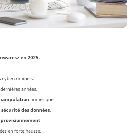
mwares> en 2025.
s cybercriminels.
dernières années.
manipulation
numérique.
a
sécurité des données
.
pprovisionnement
.
ées en forte hausse.