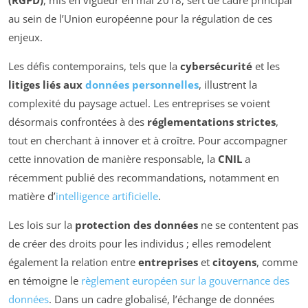
(RGPD)
, mis en vigueur en mai 2018, sert de cadre principal
au sein de l’Union européenne pour la régulation de ces
enjeux.
Les défis contemporains, tels que la
cybersécurité
et les
litiges liés aux
données personnelles
, illustrent la
complexité du paysage actuel. Les entreprises se voient
désormais confrontées à des
réglementations strictes
,
tout en cherchant à innover et à croître. Pour accompagner
cette innovation de manière responsable, la
CNIL
a
récemment publié des recommandations, notamment en
matière d’
intelligence artificielle
.
Les lois sur la
protection des données
ne se contentent pas
de créer des droits pour les individus ; elles remodelent
également la relation entre
entreprises
et
citoyens
, comme
en témoigne le
règlement européen sur la gouvernance des
données
. Dans un cadre globalisé, l’échange de données